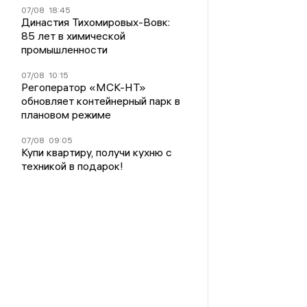
07/08
18:45
Династия Тихомировых-Вовк:
85 лет в химической
промышленности
07/08
10:15
Регоператор «МСК-НТ»
обновляет контейнерный парк в
плановом режиме
07/08
09:05
Купи квартиру, получи кухню с
техникой в подарок!