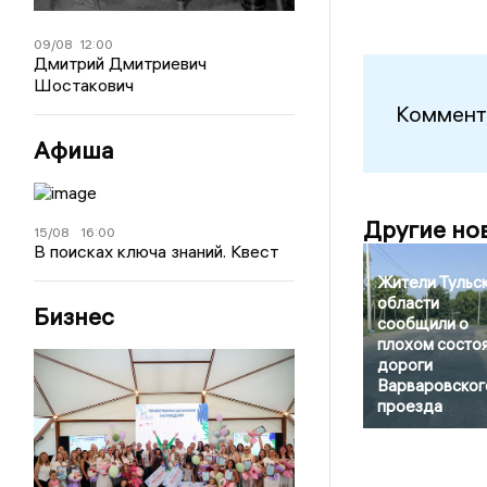
09/08
12:00
Дмитрий Дмитриевич
Шостакович
Коммент
Афиша
Другие но
15/08
16:00
В поисках ключа знаний. Квест
Жители Тульс
области
Бизнес
сообщили о
плохом состо
дороги
Варваровског
проезда