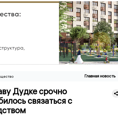
Главная новость
щество
аву Дудке срочно
илось связаться с
дством