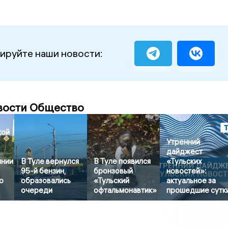
ируйте наши новости:
вости Общество
кой
Утренний
дайджест
янии
В Туле вернулся
В Туле появился
«Тульских
95-й бензин,
бронзовый
новостей»:
о
образовались
«Тульский
актуальное за
очереди
офтальмонавтик»
прошедшие сутк