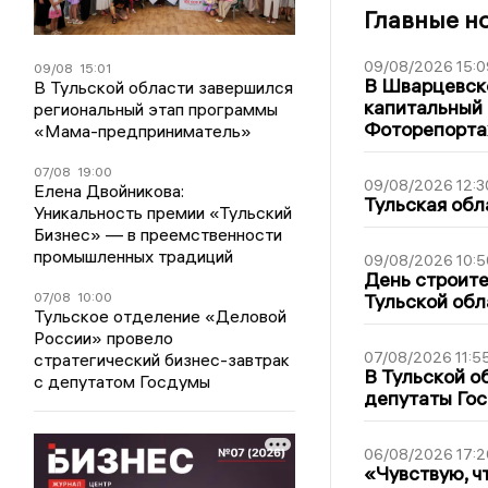
Главные н
09/08/2026 15:0
09/08
15:01
В Шварцевско
В Тульской области завершился
капитальный 
региональный этап программы
Фоторепорт
«Мама-предприниматель»
07/08
19:00
09/08/2026 12:3
Елена Двойникова:
Тульская обл
Уникальность премии «Тульский
Бизнес» — в преемственности
промышленных традиций
09/08/2026 10:5
День строите
07/08
10:00
Тульской обл
Тульское отделение «Деловой
России» провело
07/08/2026 11:5
стратегический бизнес-завтрак
В Тульской о
с депутатом Госдумы
депутаты Гос
06/08/2026 17:2
«Чувствую, ч