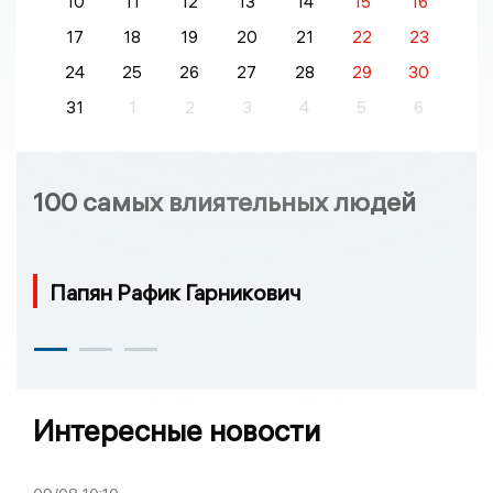
10
11
12
13
14
15
16
17
18
19
20
21
22
23
24
25
26
27
28
29
30
31
1
2
3
4
5
6
100 самых влиятельных людей
Папян Рафик Гарникович
Интересные новости