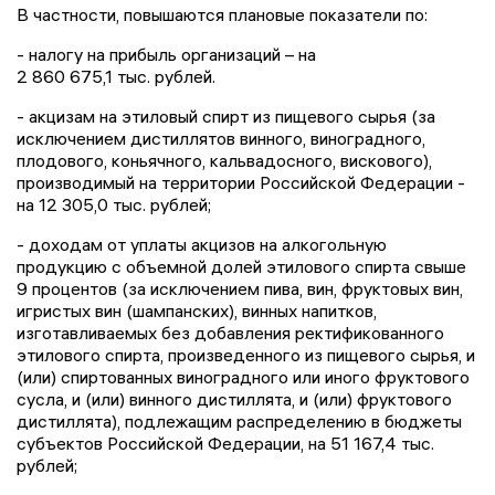
В частности, повышаются плановые показатели по:
- налогу на прибыль организаций – на
2 860 675,1 тыс. рублей.
- акцизам на этиловый спирт из пищевого сырья (за
исключением дистиллятов винного, виноградного,
плодового, коньячного, кальвадосного, вискового),
производимый на территории Российской Федерации -
на 12 305,0 тыс. рублей;
- доходам от уплаты акцизов на алкогольную
продукцию с объемной долей этилового спирта свыше
9 процентов (за исключением пива, вин, фруктовых вин,
игристых вин (шампанских), винных напитков,
изготавливаемых без добавления ректификованного
этилового спирта, произведенного из пищевого сырья, и
(или) спиртованных виноградного или иного фруктового
сусла, и (или) винного дистиллята, и (или) фруктового
дистиллята), подлежащим распределению в бюджеты
субъектов Российской Федерации, на 51 167,4 тыс.
рублей;