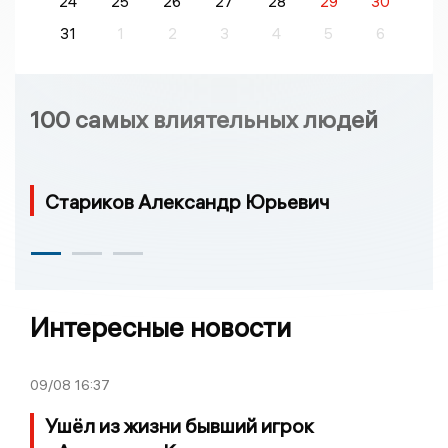
24
25
26
27
28
29
30
31
1
2
3
4
5
6
100 самых влиятельных людей
Стариков Александр Юрьевич
Интересные новости
09/08
16:37
Ушёл из жизни бывший игрок