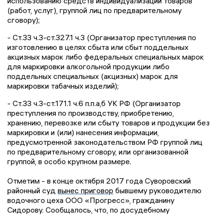
использованию средств индивидуализации товаров
(работ, услуг), группой лиц по предварительному
сговору);
- Ст.33 ч.3-ст.327.1 ч.3 (Организатор преступления по
изготовлению в целях сбыта или сбыт поддельных
акцизных марок либо федеральных специальных марок
для маркировки алкогольной продукции либо
поддельных специальных (акцизных) марок для
маркировки табачных изделий);
- Ст.33 ч.3-ст.171.1 ч.6 п.п.а,б УК РФ (Организатор
преступления по производству, приобретению,
хранению, перевозке или сбыту товаров и продукции без
маркировки и (или) нанесения информации,
предусмотренной законодательством РФ группой лиц
по предварительному сговору, или организованной
группой, в особо крупном размере.
Отметим - в конце октября 2017 года Суворовский
районный суд
вынес приговор
бывшему руководителю
водочного цеха ООО «Прогресс», гражданину
Сидорову. Сообщалось, что, по досудебному