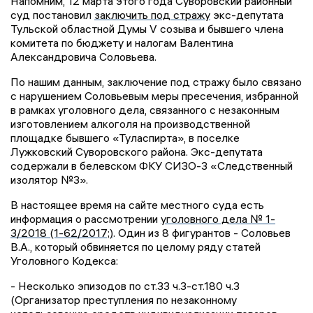
Напомним, 12 марта этого года Суворовский районный
суд постановил
заключить под стражу
экс-депутата
Тульской областной Думы V созыва и бывшего члена
комитета по бюджету и налогам Валентина
Александровича Соловьева.
По нашим данным, заключение под стражу было связано
с нарушением Соловьевым меры пресечения, избранной
в рамках уголовного дела, связанного с незаконным
изготовлением алкоголя на производственной
площадке бывшего «Туласпирта», в поселке
Лужковский Суворовского района. Экс-депутата
содержали в белевском ФКУ СИЗО-3 «Следственный
изолятор №3».
В настоящее время на сайте местного суда есть
информация о рассмотрении
уголовного дела № 1-
3/2018 (1-62/2017;)
. Один из 8 фигурантов - Соловьев
В.А., который обвиняется по целому ряду статей
Уголовного Кодекса:
- Несколько эпизодов по ст.33 ч.3-ст.180 ч.3
(Организатор преступления по незаконному