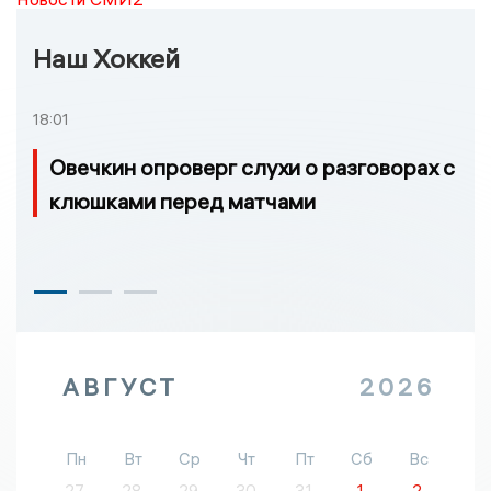
Наш Хоккей
18:01
Овечкин опроверг слухи о разговорах с
клюшками перед матчами
АВГУСТ
2026
Пн
Вт
Ср
Чт
Пт
Сб
Вс
27
28
29
30
31
1
2