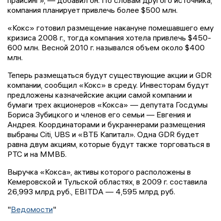
прайсинг», — добавил он. По словам другого источника,
компания планирует привлечь более $500 млн.
«Кокс» готовил размещение накануне помешавшего ему
кризиса 2008 г., тогда компания хотела привлечь $450-
600 млн. Весной 2010 г. назывался объем около $400
млн.
Теперь размещаться будут существующие акции и GDR
компании, сообщил «Кокс» в среду. Инвесторам будут
предложены казначейские акции самой компании и
бумаги трех акционеров «Кокса» — депутата Госдумы
Бориса Зубицкого и членов его семьи — Евгения и
Андрея. Координаторами и букраннерами размещения
выбраны Citi, UBS и «ВТБ Капитал». Одна GDR будет
равна двум акциям, которые будут также торговаться в
РТС и на ММВБ.
Выручка «Кокса», активы которого расположены в
Кемеровской и Тульской областях, в 2009 г. составила
26,993 млрд руб., EBITDA — 4,595 млрд руб.
"
Ведомости
"