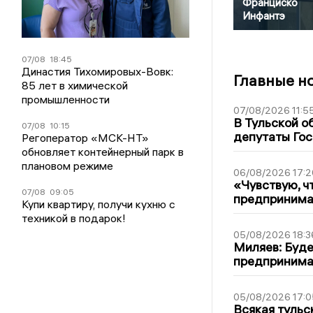
Франциско
Инфантэ
07/08
18:45
Династия Тихомировых-Вовк:
Главные н
85 лет в химической
промышленности
07/08/2026 11:5
В Тульской о
07/08
10:15
депутаты Гос
Регоператор «МСК-НТ»
обновляет контейнерный парк в
плановом режиме
06/08/2026 17:2
«Чувствую, ч
07/08
09:05
предпринимат
Купи квартиру, получи кухню с
техникой в подарок!
05/08/2026 18:3
Миляев: Буде
предпринима
05/08/2026 17:0
Всякая тульс