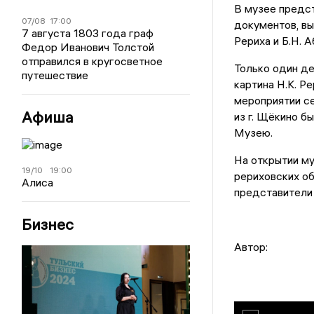
В музее предст
07/08
17:00
документов, вы
7 августа 1803 года граф
Рериха и Б.Н. А
Федор Иванович Толстой
отправился в кругосветное
Только один де
путешествие
картина Н.К. Р
мероприятии се
Афиша
из г. Щёкино б
Музею.
На открытии м
19/10
19:00
рериховских об
Алиса
представители
Бизнес
Автор: