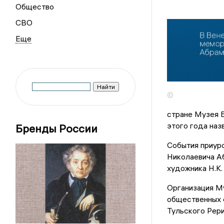
Общество
СВО
©
стране Музея Б
этого года наз
Бренды России
События приур
Николаевича Аб
художника Н.К.
Организация М
общественных 
Тульского Рер