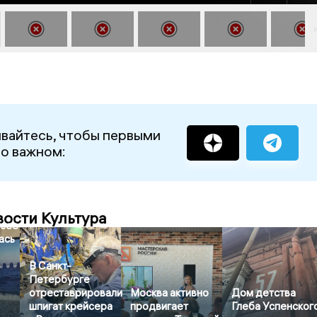
вайтесь, чтобы первыми
 о важном:
вости Культура
узее
ась
В Санкт-
Петербурге
отреставрировали
Москва активно
Дом детства
шпигат крейсера
продвигает
Глеба Успенског