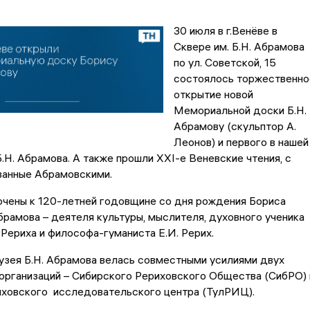
30 июля в г.Венёве в
Сквере им. Б.Н. Абрамова
по ул. Советской, 15
состоялось торжественно
открытие новой
Мемориальной доски Б.Н.
Абрамову (скульптор А.
Леонов) и первого в нашей
.Н. Абрамова. А также прошли ХХI-е Веневские чтения, с
ванные Абрамовскими.
очены к 120-летней годовщине со дня рождения Бориса
рамова – деятеля культуры, мыслителя, духовного ученика
 Рериха и философа-гуманиста Е.И. Рерих.
узея Б.Н. Абрамова велась совместными усилиями двух
организаций – Сибирского Рериховского Общества (СибРО) 
иховского исследовательского центра (ТулРИЦ).