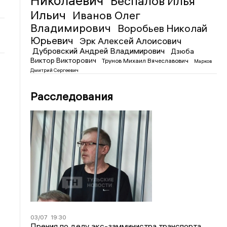
Николаевич
Беспалов Илья
Ильич
Иванов Олег
Владимирович
Воробьев Николай
Юрьевич
Эрк Алексей Алоисович
Дубровский Андрей Владимирович
Дзюба
Виктор Викторович
Трунов Михаил Вячеславович
Марков
Дмитрий Сергеевич
Расследования
03/07
19:30
Прения по делу экс-замминистра транспорта