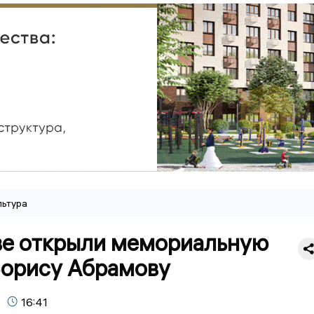
льтура
ве открыли мемориальную
Борису Абрамову
16:41