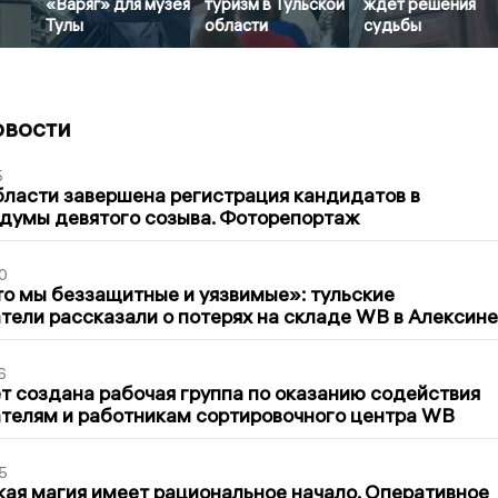
«Варяг» для музея
туризм в Тульской
ждет решения
Тулы
области
судьбы
овости
5
бласти завершена регистрация кандидатов в
думы девятого созыва. Фоторепортаж
0
то мы беззащитные и уязвимые»: тульские
ели рассказали о потерях на складе WB в Алексине
6
т создана рабочая группа по оказанию содействия
телям и работникам сортировочного центра WB
5
кая магия имеет рациональное начало. Оперативное