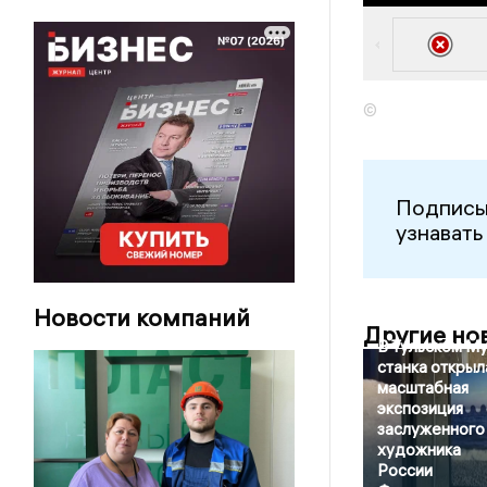
©
Подписы
узнавать
Новости компаний
Другие но
В Тульском М
станка открыл
масштабная
экспозиция
заслуженного
художника
России