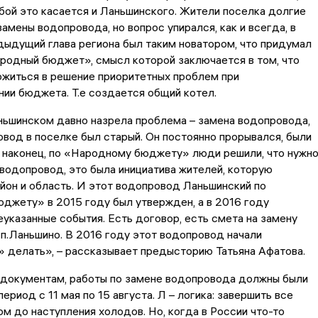
бой это касается и Ланьшинского. Жители поселка долгие
амены водопровода, но вопрос упирался, как и всегда, в
дыдущий глава региона был таким новатором, что придумал
родный бюджет», смысл которой заключается в том, что
ожиться в решение приоритетных проблем при
ии бюджета. Т.е создается общий котел.
ньшинском давно назрела проблема – замена водопровода,
овод в поселке был старый. Он постоянно прорывался, были
 наконец, по «Народному бюджету» люди решили, что нужн
водопровод, это была инициатива жителей, которую
он и область. И этот водопровод Ланьшинский по
джету» в 2015 году был утвержден, а в 2016 году
указанные события. Есть договор, есть смета на замену
п.Ланьшино. В 2016 году этот водопровод начали
 делать», – рассказывает предысторию Татьяна Афатова.
 документам, работы по замене водопровода должны были
ериод с 11 мая по 15 августа. Л – логика: завершить все
ом до наступления холодов. Но, когда в России что-то