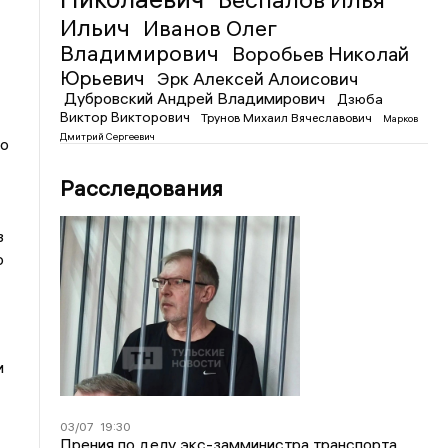
Ильич
Иванов Олег
Владимирович
Воробьев Николай
Юрьевич
Эрк Алексей Алоисович
Дубровский Андрей Владимирович
Дзюба
Виктор Викторович
Трунов Михаил Вячеславович
Марков
Дмитрий Сергеевич
то
Расследования
з
о
и
03/07
19:30
Прения по делу экс-замминистра транспорта