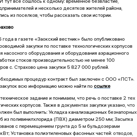
И тут все сошлось к одному: временное безвластие,
дпринимателей и несколько десятков жителей района,
ись из поселков, чтобы рассказать свои истории.
рахово
 года в газете «Заокский вестник» было опубликовано
роводимой закупки по поставке технологических корпусов
я насосного оборудования и оборудования аэрационного
аботки стоков производительностью не менее 100
ров с. Страхово цена закупки 5 827 000 рублей.
обходимых процедур контракт был заключен с ООО «ПСТ».
сзакупок всю информацию можно найти по
ссылке
техническое задание и понимаем, что речь о поставке 2 тех
ических корпусов. Также в документах закупки указано, что
лжен был выполнить: Укладка канализационных безнапорных
уб из поливинилхлорида (ПВХ) диаметром 250 мм; Засыпка
ованов с перемещением грунта до 5 м бульдозерами
Вт; Установка полиэтиленовых фасонных частей: отводов,