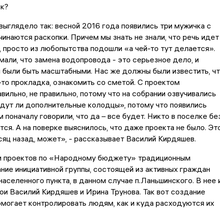
ок?
выглядело так: весной 2016 года появились три мужичка с
чинаются раскопки. Причем мы знать не знали, что речь идет
 просто из любопытства подошли «а чей-то тут делается».
али, что замена водопровода - это серьезное дело, и
были быть масштабными. Нас же должны были известить, ч
-то прокладка, ознакомить со сметой. С проектом
авильно, не правильно, потому что на собрании озвучивались
дут ли дополнительные колодцы», потому что появились
м поначалу говорили, что да – все будет. Никто в поселке бе
тся. А на поверке выяснилось, что даже проекта не было. Эт
яц назад, может», - рассказывает Василий Кирдяшев.
и проектов по «Народному бюджету» традиционным
ние инициативной группы, состоящей из активных граждан
 населенного пункта, в данном случае п.Ланьшинского. В нее 
ои Василий Кирдяшев и Ирина Трунова. Так вот создание
омогает контролировать людям, как и куда расходуются их