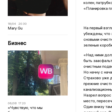
колен, патрубк
«Планировка п
18/04
20:30
На первый взгл
Mary Gu
убеждены, что 
сновыми очистн
Бизнес
зеленые коробк
«Над ними дол
быть заасфальт
очистным подве
Но начну с нача
Страхово уже д
прежние очистн
канализационны
Назрел вопрос 
место, пересеч
06/08
17:20
Один внизу там
«Чувствую, что мы