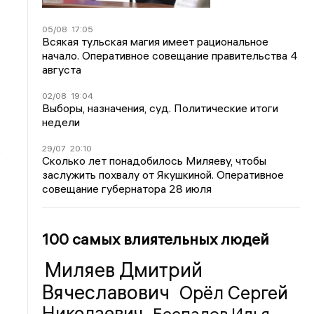
05/08
17:05
Всякая тульская магия имеет рациональное
начало. Оперативное совещание правительства 4
августа
02/08
19:04
Выборы, назначения, суд. Политические итоги
недели
29/07
20:10
о
Сколько лет понадобилось Миляеву, чтобы
заслужить похвалу от Якушкиной. Оперативное
совещание губернатора 28 июля
100 самых влиятельных людей
Миляев Дмитрий
Вячеславович
Орёл Сергей
Николаевич
Беспалов Илья