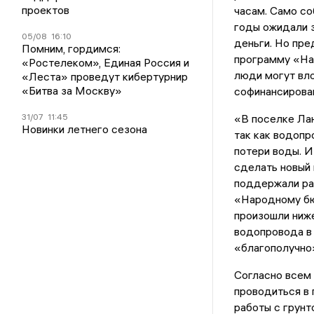
проектов
часам. Само со
годы ожидали з
05/08
16:10
деньги. Но пре
Помним, гордимся:
программу «На
«Ростелеком», Единая Россия и
люди могут вл
«Леста» проведут кибертурнир
«Битва за Москву»
софинансирован
31/07
11:45
«В поселке Ла
Новинки летнего сезона
так как водопр
потери воды. И
сделать новый 
поддержали рай
«Народному бю
произошли ниже
водопровода в 
«благополучно»
Согласно всем
проводиться в п
работы с грунт