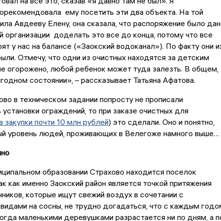
овал на все это, сказав «я давно там не был». Я
орекомендовала ему посетить эти два объекта. На той
ила Авдееву Елену, она сказала, что распоряжение было дан
организации доделать это все до конца, потому что все
ят у нас на балансе («Заокский водоканал»). По факту они и
были. Отмечу, что одни из очистных находятся за детским
не огорожено, любой ребенок может туда залезть. В общем,
игодном состоянии», – рассказывает Татьяна Афатова.
ово в техническом задании попросту не прописали
установки ограждений, то при заказе очистных для
а закупки почти 10 млн рублей
) это сделали. Оно и понятно,
ый уровень людей, проживающих в Велегоже намного выше…
ино
иципальном образовании Страхово находится поселок
ак как именно Заокский район является точкой притяжения
ников, которые ищут свежий воздух в сочетании с
идами на сосны, не трудно догадаться, что с каждым годо
когда маленькими деревушками разрастается ни по дням, а п