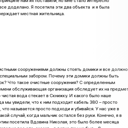
 принципе нам их поставили, но мне стало интересно
все доделано. Я посетила эти два объекта и я была
верждает местная жительница.
истными сооружениями должны стоять домики и все должно
 специальным забором. Почему эти домики должны быть
мок? Что такое очистные сооружения? С определенным
емени обслуживающая организация обследует их на предме
о чистая вода стекает в Скнижку. И какого было наше
да мы увидели, что к ним подходит кабель 380 – просто
, что называется просто подходи и убивайся. У нас уже в
кой случай, когда мальчик остался без руки. Конечно, я в
этим посетила Вдовина Николая, это было более месяца