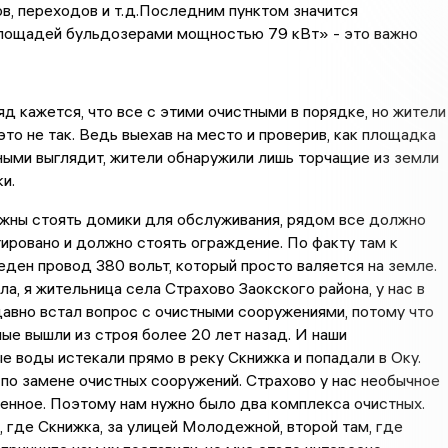
ов, переходов и т.д.Последним пунктом значится
лощадей бульдозерами мощностью 79 кВт» - это важно
яд кажется, что все с этими очистными в порядке, но жители
это не так. Ведь выехав на место и проверив, как площадка
ыми выглядит, жители обнаружили лишь торчащие из земли
и.
жны стоять домики для обслуживания, рядом все должно
ировано и должно стоять ограждение. По факту там к
ден провод 380 вольт, который просто валяется на земле.
ла, я жительница села Страхово Заокского района, у нас в
авно встал вопрос с очистными сооружениями, потому что
ые вышли из строя более 20 лет назад. И наши
е воды истекали прямо в реку Скнижка и попадали в Оку.
по замене очистных сооружений. Страхово у нас необычное
енное. Поэтому нам нужно было два комплекса очистных.
, где Скнижка, за улицей Молодежной, второй там, где