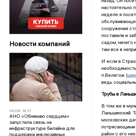
назад. Он посет
настоятельно п
неделе я посет
обслуживающей 
сооружения сто
поставили и за
садом, ничего 
Новости компаний
там все в непр
И если в Страх
необходимость 
п.Велегож (
цен
ведь социальн
Трубы в Ланьш
В том же в мун
06/08
18:27
Ланьшинский. Т
АНО «Обнимаю сердцем»
московских дач
запустила связь на
потрясающими в
инфраструктуре Билайна для
район с его не
поддержки инклюзивных