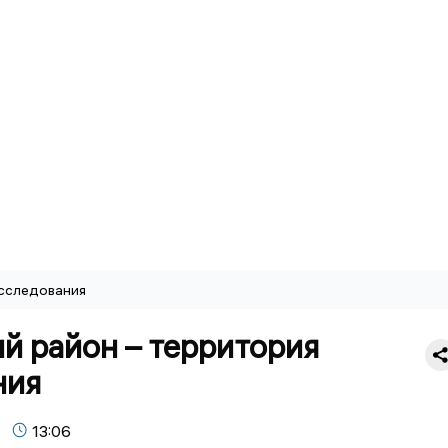
сследования
й район – территория
ния
13:06