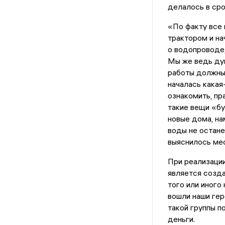
делалось в ср
«По факту все 
трактором и на
о водопроводе,
Мы же ведь дум
работы должны 
началась какая
ознакомить, пр
такие вещи «бу
новые дома, на
воды не остане
выяснилось мес
При реализаци
является созда
того или иного
вошли наши гер
такой группы п
деньги.