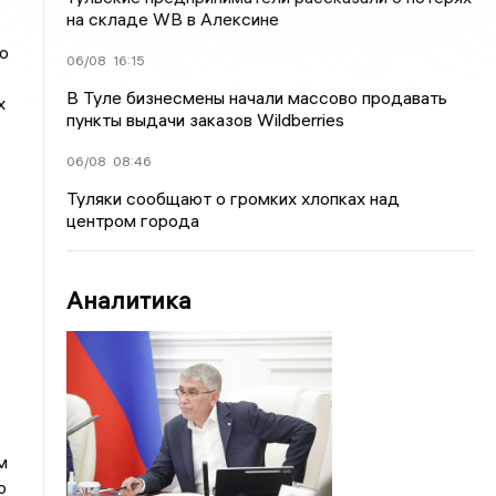
на складе WB в Алексине
о
06/08
16:15
В Туле бизнесмены начали массово продавать
х
пункты выдачи заказов Wildberries
06/08
08:46
Туляки сообщают о громких хлопках над
центром города
Аналитика
м
о