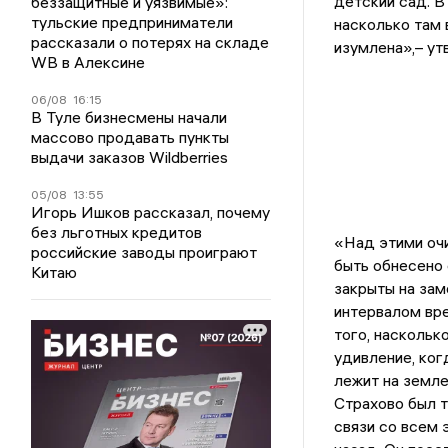
детский сад. В
беззащитные и уязвимые»:
тульские предприниматели
насколько там 
рассказали о потерях на складе
изумлена»,– ут
WB в Алексине
06/08
16:15
В Туле бизнесмены начали
массово продавать пункты
выдачи заказов Wildberries
05/08
13:55
Игорь Ишков рассказал, почему
без льготных кредитов
«Над этими оч
российские заводы проиграют
быть обнесено
Китаю
закрыты на за
интервалом вр
того, наскольк
удивление, ког
лежит на земле
Страхово был та
связи со всем 