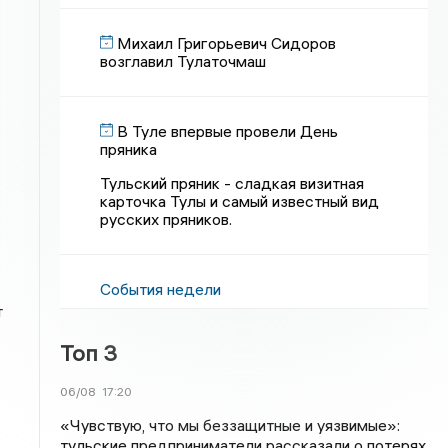
Михаил Григорьевич Сидоров
возглавил Тулаточмаш
В Туле впервые провели День
пряника
Тульский пряник - сладкая визитная
карточка Тулы и самый известный вид
русских пряников.
События недели
т
Топ 3
06/08
17:20
«Чувствую, что мы беззащитные и уязвимые»:
тульские предприниматели рассказали о потерях