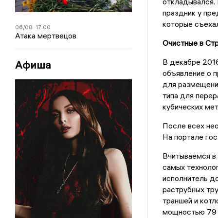
откладывался. 
праздник у пре
которые съехал
06/08
17:00
Атака мертвецов
Очистные в Ст
В декабре 2016
Афиша
объявление о п
для размещени
типа для перер
кубических мет
После всех не
На портале го
Вчитываемся в 
самых технолог
исполнитель до
раструбных тр
траншей и котл
мощностью 79 к