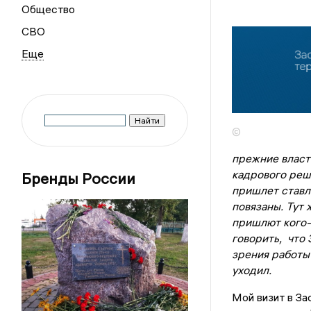
Общество
СВО
©
прежние власт
кадрового реш
Бренды России
пришлет ставле
повязаны. Тут 
пришлют кого-т
говорить, что 
зрения работы
уходил.
Мой визит в За