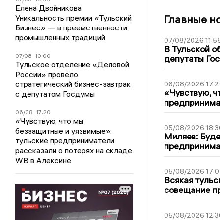
Елена Двойникова:
Главные н
Уникальность премии «Тульский
Бизнес» — в преемственности
промышленных традиций
07/08/2026 11:5
В Тульской о
07/08
10:00
депутаты Гос
Тульское отделение «Деловой
России» провело
стратегический бизнес-завтрак
06/08/2026 17:2
«Чувствую, ч
с депутатом Госдумы
предпринимат
06/08
17:20
«Чувствую, что мы
05/08/2026 18:3
беззащитные и уязвимые»:
Миляев: Буде
тульские предприниматели
предпринима
рассказали о потерях на складе
WB в Алексине
05/08/2026 17:0
Всякая тульс
совещание пр
05/08/2026 12:3