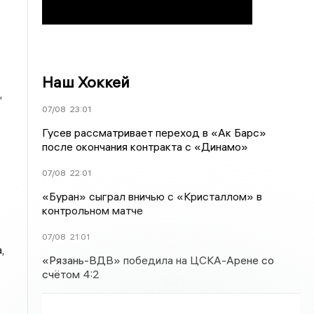
Наш Хоккей
,
07/08
23:01
Гусев рассматривает переход в «Ак Барс»
после окончания контракта с «Динамо»
07/08
22:01
«Буран» сыграл вничью с «Кристаллом» в
контрольном матче
07/08
21:01
,
«Рязань-ВДВ» победила на ЦСКА-Арене со
счётом 4:2