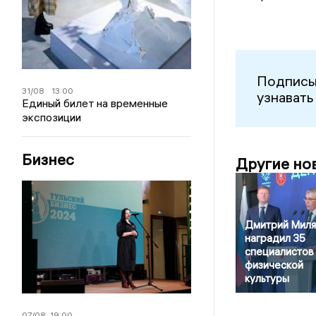
Подписы
31/08
13:00
узнавать
Единый билет на временные
экспозиции
Бизнес
Другие но
Дмитрий Миля
наградил 35
специалистов
физической
культуры
07/08
19:00