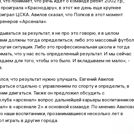
 что понимает, что речь идет о команде ребят 2002 г.р.,
 проиграла «Краснодару», в этот же день еще крупнее
играл ЦСКА. Авилов сказал, что Попков в этот момент
тренеров «Арсенала».
дываться за результат, я не про это говорю, я в целом
ами должны тогда определиться, либо это массовый футбол
ругая ситуация. Либо это профессиональная школа и тогда
мать, что у нас есть определенный результат. И мы сейчас
здаем для того, чтобы это было. И вкладываем не мало», -
.
лся, что результат нужно улучшать. Евгений Авилов
аться отдельно с управлением по спорту и определить, в
нии двигаться. Также он предложил обсудить с
клуба «арсенал» вопрос дальнейшей карьеры воспитанников
» в «арсенале 2» и основной команде. По мнению Авилова
то наши воспитанники, прозанимавшиеся несколько лет в
 играть в другие города.