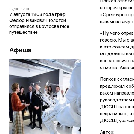
Попков ответил,
которая крупно
07/08
17:00
7 августа 1803 года граф
«Оренбург» про
Федор Иванович Толстой
напомнил ему 
отправился в кругосветное
путешествие
«Ну чего оправ
говорю. Мы с в
и это совсем д
Афиша
мы должны пони
все условия со
отметил Авилов
Попков согласи
предложил собр
каком направле
руководством 
ДЮСШ «арсенал
неправильно, ч
ДЮСШ, уезжают
Автор: