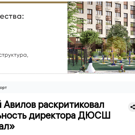
орт
й Авилов раскритиковал
ьность директора ДЮСШ
ал»