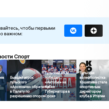
вайтесь, чтобы первыми
 о важном:
вости Спорт
Тульский АКМ
Тульская
ев
Бывший игрок
победил
волейболистка
тульского
«Актобе» на
Кошелева стала
«Арсенала» обратился
Кубке
спортивным
в Палату по
Губернатора в
директором
разрешению споров
Орске
клуба в Италии