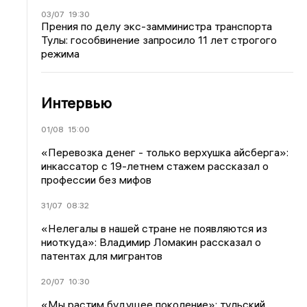
03/07
19:30
Прения по делу экс-замминистра транспорта
Тулы: гособвинение запросило 11 лет строгого
режима
Интервью
01/08
15:00
«Перевозка денег - только верхушка айсберга»:
инкассатор с 19-летнем стажем рассказал о
профессии без мифов
31/07
08:32
«Нелегалы в нашей стране не появляются из
ниоткуда»: Владимир Ломакин рассказал о
патентах для мигрантов
20/07
10:30
«Мы растим будущее поколение»: тульский