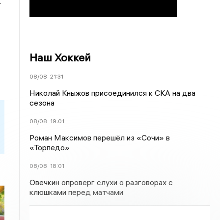
.
Наш Хоккей
08/08
21:31
Николай Кныжов присоединился к СКА на два
сезона
08/08
19:01
Роман Максимов перешёл из «Сочи» в
«Торпедо»
08/08
18:01
Овечкин опроверг слухи о разговорах с
клюшками перед матчами