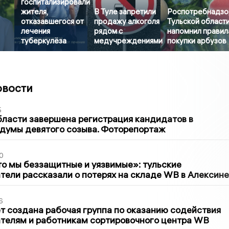
госпитализировали
жителя,
В Туле запретили
Роспотребнадзо
отказавшегося от
продажу алкоголя
Тульской област
лечения
рядом с
напомнил правил
туберкулёза
медучреждениями
покупки арбузов
овости
5
бласти завершена регистрация кандидатов в
думы девятого созыва. Фоторепортаж
0
то мы беззащитные и уязвимые»: тульские
ели рассказали о потерях на складе WB в Алексине
6
т создана рабочая группа по оказанию содействия
телям и работникам сортировочного центра WB