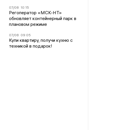
07/08
10:15
Регоператор «МСК-НТ»
обновляет контейнерный парк в
плановом режиме
07/08
09:05
Купи квартиру, получи кухню с
техникой в подарок!