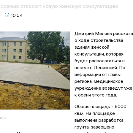
 осенью откроют новую женскую консультацию
10:04
Дмитрий Миляев рассказ
о ходе строительства
здания женской
консультации, которая
будет располагаться в
посёлке Ленинский. По
информации от главы
региона, медицинское
учреждение возведут уже
к осени этого года.
Общая площадь - 5000
кв.м. На площадке
яев
выполнена разработка
грунта, завершено