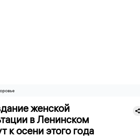
оровье
здание женской
ьтации в Ленинском
т к осени этого года