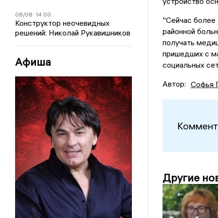
устройство осн
08/08
14:00
"Сейчас более 
Конструктор неочевидных
районной больн
решений: Николай Рукавишников
получать меди
пришедших с ма
Афиша
социальных сет
Автор:
Софья 
Коммент
Другие но