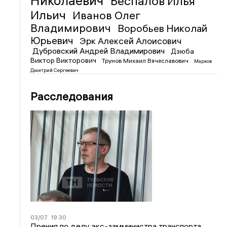
Николаевич
Беспалов Илья
Ильич
Иванов Олег
Владимирович
Воробьев Николай
Юрьевич
Эрк Алексей Алоисович
Дубровский Андрей Владимирович
Дзюба
Виктор Викторович
Трунов Михаил Вячеславович
Марков
Дмитрий Сергеевич
Расследования
03/07
19:30
Прения по делу экс-замминистра транспорта