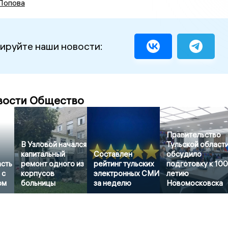
Попова
ируйте наши новости:
вости Общество
Правительство
В Узловой начался
Тульской област
капитальный
Составлен
обсудило
асть
ремонт одного из
рейтинг тульских
подготовку к 100
 с
корпусов
электронных СМИ
летию
ом
больницы
за неделю
Новомосковска