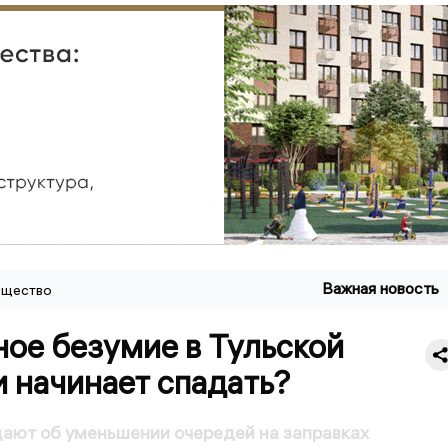
Важная новость
щество
ное безумие в Тульской
 начинает спадать?
ают об уменьшении очередей на заправках