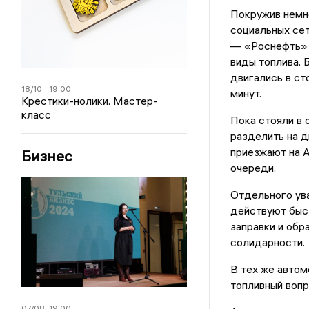
Покружив немно
социальных сет
— «Роснефть» н
виды топлива. 
двигались в ст
18/10
19:00
минут.
Крестики-нолики. Мастер-
класс
Пока стояли в 
разделить на д
приезжают на А
Бизнес
очереди.
Отдельного ува
действуют быст
заправки и обр
солидарности.
В тех же автом
топливный вопр
07/08
19:00