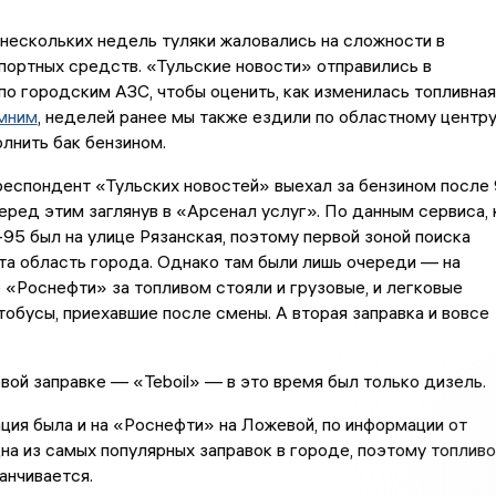
нескольких недель туляки жаловались на сложности в
портных средств. «Тульские новости» отправились в
по городским АЗС, чтобы оценить, как изменилась топливная
мним
, неделей ранее мы также ездили по областному центр
лнить бак бензином.
респондент «Тульских новостей» выехал за бензином после 
перед этим заглянув в «Арсенал услуг». По данным сервиса, 
95 был на улице Рязанская, поэтому первой зоной поиска
та область города. Однако там были лишь очереди — на
 «Роснефти» за топливом стояли и грузовые, и легковые
втобусы, приехавшие после смены. А вторая заправка и вовсе
вой заправке — «Teboil» — в это время был только дизель.
ция была и на «Роснефти» на Ложевой, по информации от
дна из самых популярных заправок в городе, поэтому топливо
анчивается.