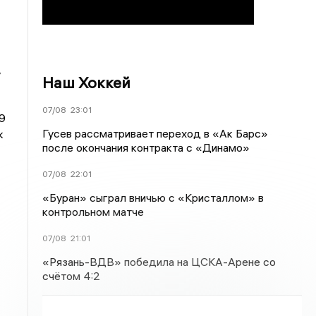
у
Наш Хоккей
07/08
23:01
9
Гусев рассматривает переход в «Ак Барс»
к
после окончания контракта с «Динамо»
07/08
22:01
«Буран» сыграл вничью с «Кристаллом» в
контрольном матче
07/08
21:01
«Рязань-ВДВ» победила на ЦСКА-Арене со
счётом 4:2