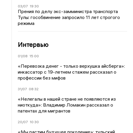
03/07
19:30
Прения по делу экс-замминистра транспорта
Тулы: гособвинение запросило 11 лет строгого
режима
Интервью
01/08
15:00
«Перевозка денег - только верхушка айсберга»:
инкассатор с 19-летнем стажем рассказал о
профессии без мифов
31/07
08:32
«Нелегалы в нашей стране не появляются из
ниоткуда»: Владимир Ломакин рассказал о
патентах для мигрантов
20/07
10:30
«Мы растим будущее поколение»: тульский