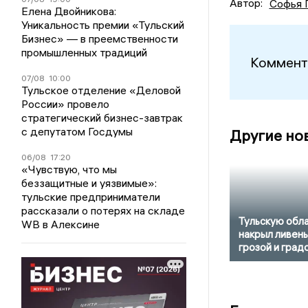
Автор:
Софья 
Елена Двойникова:
Уникальность премии «Тульский
Бизнес» — в преемственности
промышленных традиций
Коммент
07/08
10:00
Тульское отделение «Деловой
России» провело
стратегический бизнес-завтрак
с депутатом Госдумы
Другие но
06/08
17:20
«Чувствую, что мы
беззащитные и уязвимые»:
тульские предприниматели
рассказали о потерях на складе
Тульскую обл
WB в Алексине
накрыл ливень
грозой и град