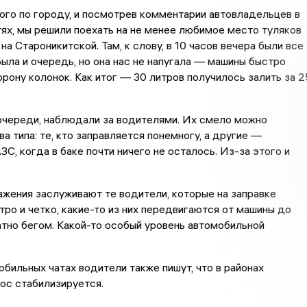
го по городу, и посмотрев комментарии автовладельцев в
ях, мы решили поехать на не менее любимое место туляков
а Староникитской. Там, к слову, в 10 часов вечера были все
Была и очередь, но она нас не напугала — машины быстро
орону колонок. Как итог — 30 литров получилось залить за 2
очереди, наблюдали за водителями. Их смело можно
ва типа: те, кто заправляется понемногу, а другие —
ЗС, когда в баке почти ничего не осталось. Из-за этого и
жения заслуживают те водители, которые на заправке
ро и четко, какие-то из них передвигаются от машины до
атно бегом. Какой-то особый уровень автомобильной
обильных чатах водители также пишут, что в районах
ос стабилизируется.