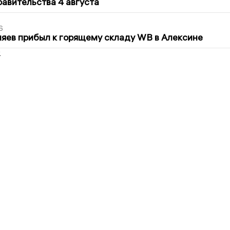
авительства 4 августа
6
яев прибыл к горящему складу WB в Алексине
2