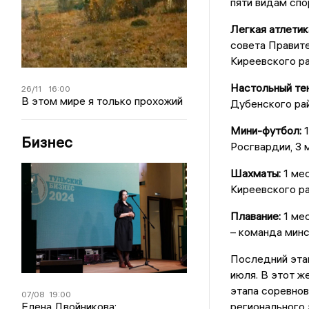
пяти видам спо
Легкая атлетик
совета Правите
Киреевского ра
Настольный тен
26/11
16:00
В этом мире я только прохожий
Дубенского рай
Мини-футбол:
1
Бизнес
Росгвардии, 3 
Шахматы:
1 мес
Киреевского ра
Плавание:
1 мес
– команда минс
Последний эта
июля. В этот ж
этапа соревно
07/08
19:00
регионального 
Елена Двойникова: