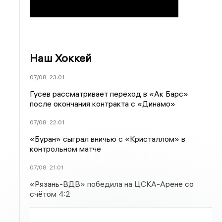
Наш Хоккей
07/08
23:01
Гусев рассматривает переход в «Ак Барс»
после окончания контракта с «Динамо»
07/08
22:01
«Буран» сыграл вничью с «Кристаллом» в
контрольном матче
07/08
21:01
«Рязань-ВДВ» победила на ЦСКА-Арене со
счётом 4:2