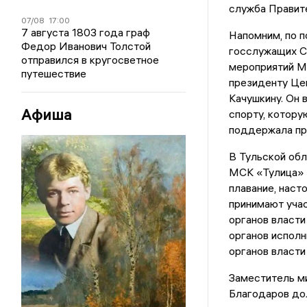
служба Правите
07/08
17:00
7 августа 1803 года граф
Напомним, по 
Федор Иванович Толстой
госслужащих С
отправился в кругосветное
мероприятий М
путешествие
президенту Це
Качушкину. Он 
Афиша
спорту, котору
поддержала пр
В Тульской обл
МСК «Тулица» и
плавание, наст
принимают учас
органов власти
органов исполн
органов власти
Заместитель м
Благодаров дол