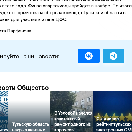
 этого года. Финал спартакиады пройдет в ноябре. По итог
будет сформирована сборная команда Тульской области в
овек для участия в этапе ЦФО.
ета Парфенова
ируйте наши новости:
вости Общество
В Узловой начался
капитальный
Составлен
Тульскую область
ремонт одного из
рейтинг тульских
ытия
накрыл ливень с
корпусов
электронных СМ