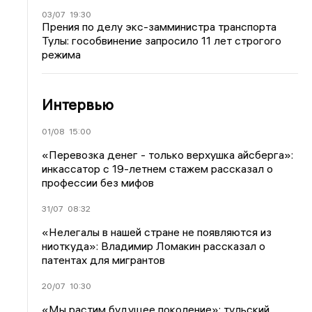
03/07
19:30
Прения по делу экс-замминистра транспорта
Тулы: гособвинение запросило 11 лет строгого
режима
Интервью
01/08
15:00
«Перевозка денег - только верхушка айсберга»:
инкассатор с 19-летнем стажем рассказал о
профессии без мифов
31/07
08:32
«Нелегалы в нашей стране не появляются из
ниоткуда»: Владимир Ломакин рассказал о
патентах для мигрантов
20/07
10:30
«Мы растим будущее поколение»: тульский