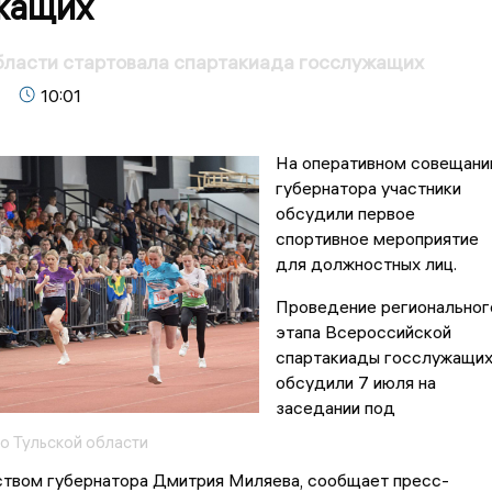
жащих
бласти стартовала спартакиада госслужащих
10:01
На оперативном совещани
губернатора участники
обсудили первое
спортивное мероприятие
для должностных лиц.
Проведение региональног
этапа Всероссийской
спартакиады госслужащи
обсудили 7 июля на
заседании под
о Тульской области
твом губернатора Дмитрия Миляева, сообщает пресс-