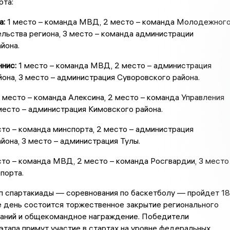
рта:
а:
1 место – команда МВД, 2 место – команда Молодежног
льства региона, 3 место – команда администрации
йона.
нис:
1 место – команда МВД, 2 место – администрация
она, 3 место – администрация Суворовского района.
 место – команда Алексина, 2 место – команда Управления
место – администрация Кимовского района.
то – команда минспорта, 2 место – администрация
йона, 3 место – администрация Тулы.
то – команда МВД, 2 место – команда Росгвардии, 3 место
порта.
п спартакиады — соревнования по баскетболу — пройдет 18
е день состоится торжественное закрытие регионального
ваний и общекомандное награждение. Победители
этапа примут участие в стартах на уровне федеральных