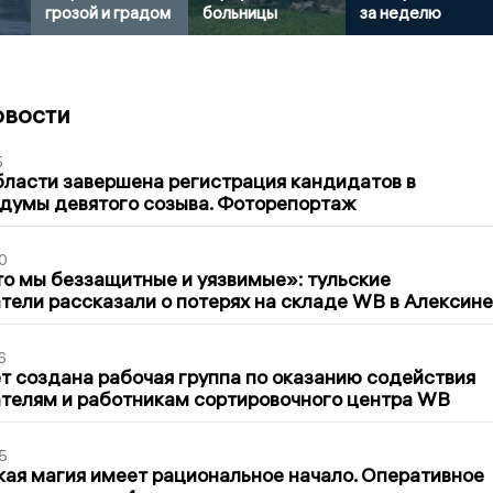
грозой и градом
больницы
за неделю
овости
5
бласти завершена регистрация кандидатов в
думы девятого созыва. Фоторепортаж
0
то мы беззащитные и уязвимые»: тульские
ели рассказали о потерях на складе WB в Алексине
6
т создана рабочая группа по оказанию содействия
телям и работникам сортировочного центра WB
5
кая магия имеет рациональное начало. Оперативное