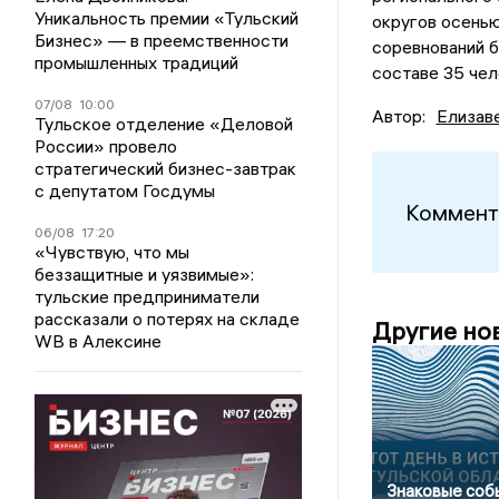
Уникальность премии «Тульский
округов осенью
Бизнес» — в преемственности
соревнований 
промышленных традиций
составе 35 чел
07/08
10:00
Автор:
Елизав
Тульское отделение «Деловой
России» провело
стратегический бизнес-завтрак
с депутатом Госдумы
Коммент
06/08
17:20
«Чувствую, что мы
беззащитные и уязвимые»:
тульские предприниматели
рассказали о потерях на складе
Другие но
WB в Алексине
Знаковые соб