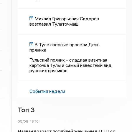
Михаил Григорьевич Сидоров
возглавил Тулаточмаш
В Туле впервые провели День
пряника
Тульский пряник - сладкая визитная
карточка Тулы и самый известный вид
русских пряников.
События недели
Топ 3
05/08
18:16
Назван возраст погибшей женщины в ДТП со