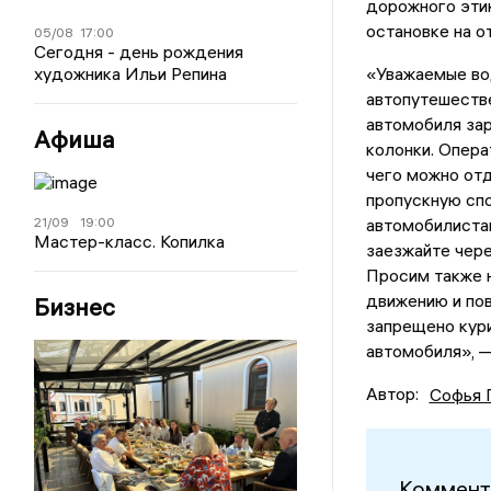
дорожного эти
остановке на о
05/08
17:00
Сегодня - день рождения
художника Ильи Репина
«Уважаемые во
автопутешестве
автомобиля зар
Афиша
колонки. Опера
чего можно отд
пропускную спо
21/09
19:00
автомобилистам
Мастер-класс. Копилка
заезжайте чере
Просим также н
движению и по
Бизнес
запрещено кури
автомобиля», 
Автор:
Софья 
Коммент