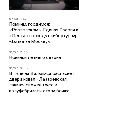
05/08
16:10
Помним, гордимся:
«Ростелеком», Единая Россия и
«Леста» проведут кибертурнир
«Битва за Москву»
31/07
11:45
Новинки летнего сезона
31/07
10:07
В Туле на Вильямса распахнет
двери новая «Лазаревская
лавка»: свежее мясо и
полуфабрикаты стали ближе