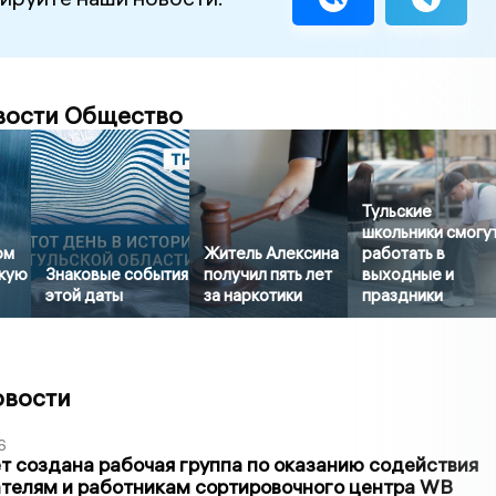
вости Общество
Тульские
школьники смогу
ом
Житель Алексина
работать в
скую
Знаковые события
получил пять лет
выходные и
этой даты
за наркотики
праздники
овости
6
т создана рабочая группа по оказанию содействия
телям и работникам сортировочного центра WB