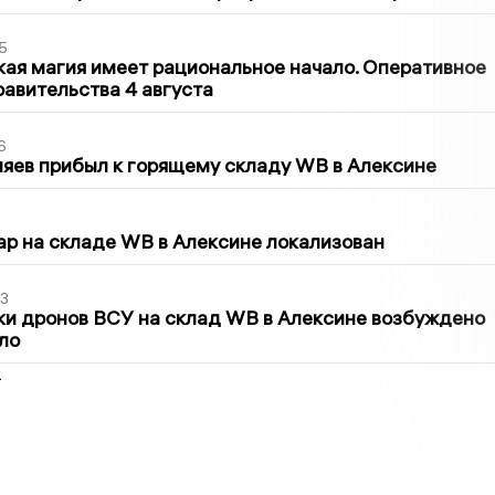
5
кая магия имеет рациональное начало. Оперативное
авительства 4 августа
6
яев прибыл к горящему складу WB в Алексине
5
р на складе WB в Алексине локализован
3
ки дронов ВСУ на склад WB в Алексине возбуждено
ло
2