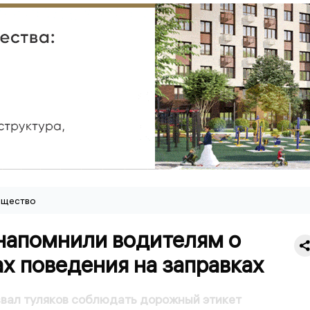
щество
 напомнили водителям о
х поведения на заправках
вал туляков соблюдать дорожный этикет