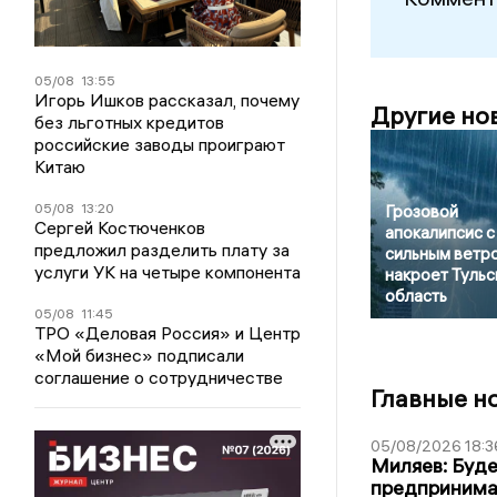
05/08
13:55
Игорь Ишков рассказал, почему
Другие но
без льготных кредитов
российские заводы проиграют
Китаю
05/08
13:20
Грозовой
Сергей Костюченков
апокалипсис с
предложил разделить плату за
сильным ветр
услуги УК на четыре компонента
накроет Туль
область
05/08
11:45
ТРО «Деловая Россия» и Центр
«Мой бизнес» подписали
соглашение о сотрудничестве
Главные н
05/08/2026 18:3
Миляев: Буде
предпринима