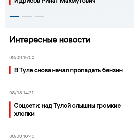
Идрисов Ринат Махмутович
Интересные новости
08/08
15:00
В Туле снова начал пропадать бензин
08/08
14:21
Соцсети: над Тулой слышны громкие
хлопки
08/08
10:40