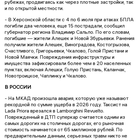
рубежах, продвигаясь как через плотные застройки, так
и по открытой местности.
- В Херсонской области с 4 по 6 июля при атаках БПЛА
погибли два человека, еще 15 пострадали, сообщил
губернатор региона Владимир Сальло. По его словам,
погибшие — жители Алешек и Новой Збурьевки. Ранения
получили жители Алешек, Виноградова, Костогрызова,
Счастливого, Григорьевки, Чкалово, Голой Пристани и
Новой Маячки. Повреждения инфраструктуры и
имущества зафиксировали более чем в 20 населенных
пунктах, включая Алешки, Голую Пристань, Каланчак,
Новотроицкое, Чаплинку и Чкалово.
В РОССИИ
- На МКАД произошла авария, которую уже называют
рекордной по сумме ущерба в 2026 году. Таксист на
Lada Priora врезался в Lamborghini Revuelto.
Поврежденный в ДТП суперкар считается одним из
самых дорогих на столичных дорогах, его рыночная
стоимость начинается от 65 миллионов рублей. По
предварительным данным, серьезных травм никто не