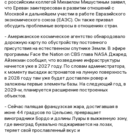
с российским коллегой Михаилом Мишустиным заявил,
что Ереван заинтересован в развитии отношений с
Москвой и дальнейшем участии в работе Евразийского
экономического союза (ЕАЭС). Он также призвал
обсудить проблемные вопросы в отношениях стран.
- Американское космическое агентство обнародовало
дорожную карту по обустройству постоянного
присутствия на естественном спутнике Земли. В эфире
программы Face the Nation on CBS глава NASA Джаред
Айзекман сообщил, что возведение инфраструктуры
начнется уже в 2027 году. По словам администратора,
к моменту высадки астронавтов на лунную поверхность
в 2028 году там уже будет доставлен ровер и
заложены первые элементы базы. На следующий год, в
2029-м, планируется расширение построенных
объектов.
- Сейчас палящая французская жара, достигавшая в
июне 44 градусов по Цельсию, превращает
виноградники Бордо и долины Луары в выжженную зону,
где виноград буквально поджаривается на лозах,
теряет свой прославленный вкус и