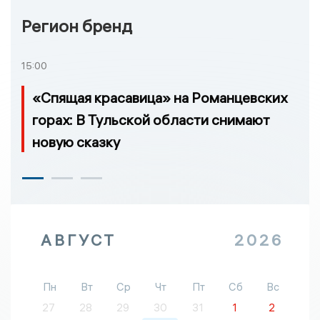
Регион бренд
15:00
«Спящая красавица» на Романцевских
горах: В Тульской области снимают
новую сказку
АВГУСТ
2026
Пн
Вт
Ср
Чт
Пт
Сб
Вс
27
28
29
30
31
1
2