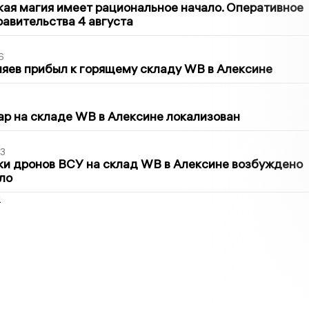
кая магия имеет рациональное начало. Оперативное
авительства 4 августа
6
яев прибыл к горящему складу WB в Алексине
5
р на складе WB в Алексине локализован
3
ки дронов ВСУ на склад WB в Алексине возбуждено
ло
2