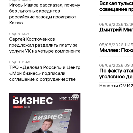
Всякая тульс
Игорь Ишков рассказал, почему
совещание пр
без льготных кредитов
российские заводы проиграют
Китаю
05/08/2026 12:3
Дмитрий Мил
05/08
13:20
Сергей Костюченков
предложил разделить плату за
05/08/2026 11:1
Миляев: Пожа
услуги УК на четыре компонента
05/08
11:45
05/08/2026 09:3
ТРО «Деловая Россия» и Центр
По факту ата
«Мой бизнес» подписали
уголовное де
соглашение о сотрудничестве
Новости СМИ