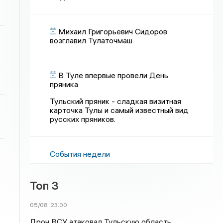
Михаил Григорьевич Сидоров
возглавил Тулаточмаш
В Туле впервые провели День
пряника
Тульский пряник - сладкая визитная
карточка Тулы и самый известный вид
русских пряников.
События недели
Топ 3
05/08
23:00
Дрон ВСУ атаковал Тульскую область