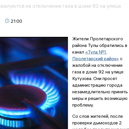
жалуются на отключение газа в доме 92 на улице
21:00
Жители Пролетарского
района Тулы обратились в
канал
«Тула №1.
Пролетарский район»
с
жалобой на отключение
газа в доме 92 на улице
Кутузова. Они просят
администрацию города
незамедлительно принять
меры и решить возникшую
проблему.
Со слов жителей, после
проверки дымоходов 2