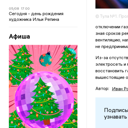
05/08
17:00
Сегодня - день рождения
© Тула №1. Про
художника Ильи Репина
отключении газ
зная сроков ре
Афиша
вентиляцию, на
не предпринима
Из-за отсутств
электросеть и
восстановить г
вышестоящие ор
Автор:
Иван Р
Подписы
узнавать