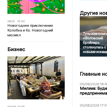
Другие но
28/12
15:00
Новогоднее приключение
Колобка и Ко. Новогодний
Тульская комп
мюзикл
«Воловский
бройлер»
столкнулась с
Бизнес
новыми искам
Главные н
05/08/2026 18:3
Миляев: Буде
предпринима
05/08/2026 17:0
05/08
13:55