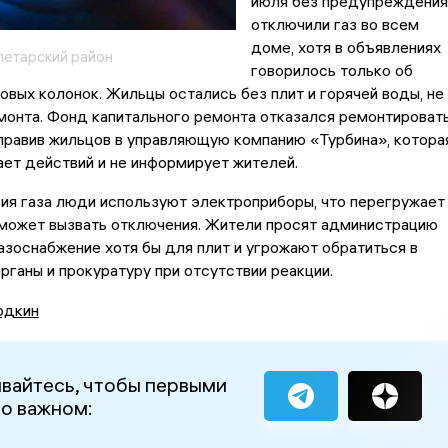
июля без предупреждения
отключили газ во всем
доме, хотя в объявлениях
летарский район
говорилось только об
овых колонок. Жильцы остались без плит и горячей воды, не
монта. Фонд капитального ремонта отказался ремонтироват
правив жильцов в управляющую компанию «Турбина», котора
ет действий и не информирует жителей.
ия газа люди используют электроприборы, что перегружает
 может вызвать отключения. Жители просят администрацию
азоснабжение хотя бы для плит и угрожают обратиться в
ганы и прокуратуру при отсутствии реакции.
одкин
вайтесь, чтобы первыми
 о важном: