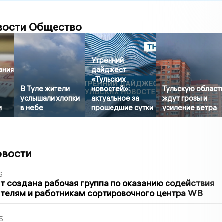
вости Общество
Утренний
ания
дайджест
«Тульских
В Туле жители
новостей»:
Тульскую област
услышали хлопки
актуальное за
ждут грозы и
и
в небе
прошедшие сутки
усиление ветра
овости
6
т создана рабочая группа по оказанию содействия
телям и работникам сортировочного центра WB
5