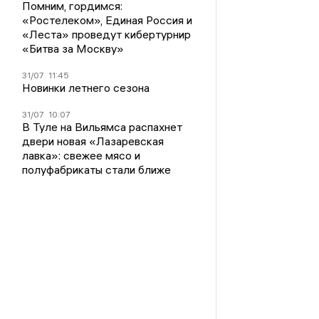
Помним, гордимся:
«Ростелеком», Единая Россия и
«Леста» проведут кибертурнир
«Битва за Москву»
31/07
11:45
Новинки летнего сезона
31/07
10:07
В Туле на Вильямса распахнет
двери новая «Лазаревская
лавка»: свежее мясо и
полуфабрикаты стали ближе