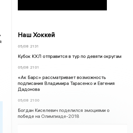
Наш Хоккей
ь
я
05/08
21:31
Кубок КХЛ отправится в тур по девяти округам
05/08
21:01
«Ак Барс» рассматривает возможность
подписания Владимира Тарасенко и Евгения
Дадонова
05/08
21:00
Богдан Киселевич поделился эмоциями о
победе на Олимпиаде-2018