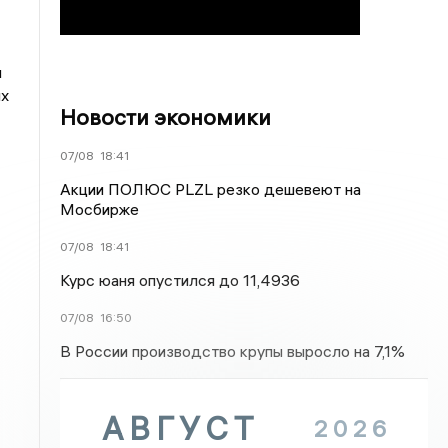
и
их
Новости экономики
07/08
18:41
Акции ПОЛЮС PLZL резко дешевеют на
Мосбирже
07/08
18:41
Курс юаня опустился до 11,4936
07/08
16:50
В России производство крупы выросло на 7,1%
АВГУСТ
2026