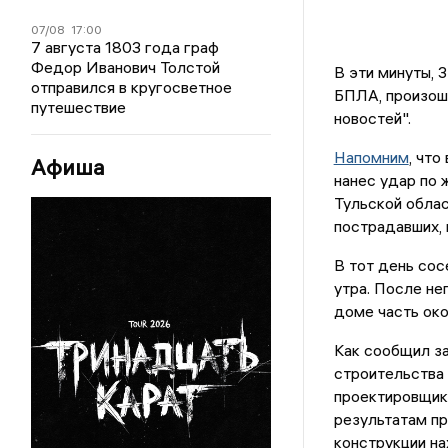
07/08
17:00
7 августа 1803 года граф
Федор Иванович Толстой
В эти минуты, 
отправился в кругосветное
БПЛА, произош
путешествие
новостей".
Напомним
, чт
Афиша
нанес удар по 
Тульской облас
пострадавших, 
В тот день со
утра. После не
доме часть око
Как сообщил за
строительства 
проектировщик
результатам пр
конструкции на