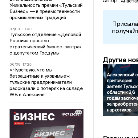
Автор:
Анаста
Уникальность премии «Тульский
Бизнес» — в преемственности
промышленных традиций
Присыла
07/08
10:00
получайт
Тульское отделение «Деловой
России» провело
стратегический бизнес-завтрак
с депутатом Госдумы
Другие но
06/08
17:20
«Чувствую, что мы
Алексинский 
беззащитные и уязвимые»:
приговорил
тульские предприниматели
жителя Тульск
рассказали о потерях на складе
области к 3,6
WB в Алексине
годам заключ
за приобрете
наркотиков