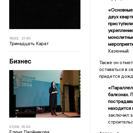
«Основные 
двух кварт
приступили
укреплению
монолитные
18/02
21:30
Тринадцать Карат
мероприяти
Казенный.
Бизнес
Также он отмет
оставаться в с
придется дожд
«Параллель
балконах. 
пострадавш
находится
заключил з
строительс
07/08
19:00
Елена Двойникова: