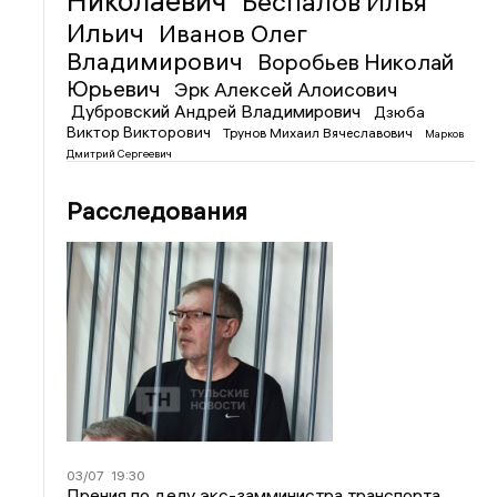
Николаевич
Беспалов Илья
Ильич
Иванов Олег
Владимирович
Воробьев Николай
Юрьевич
Эрк Алексей Алоисович
Дубровский Андрей Владимирович
Дзюба
Виктор Викторович
Трунов Михаил Вячеславович
Марков
Дмитрий Сергеевич
Расследования
03/07
19:30
Прения по делу экс-замминистра транспорта