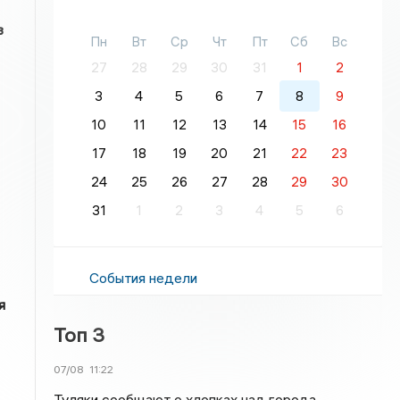
в
Пн
Вт
Ср
Чт
Пт
Сб
Вс
27
28
29
30
31
1
2
3
4
5
6
7
8
9
10
11
12
13
14
15
16
17
18
19
20
21
22
23
24
25
26
27
28
29
30
31
1
2
3
4
5
6
События недели
я
Топ 3
07/08
11:22
Туляки сообщают о хлопках над города