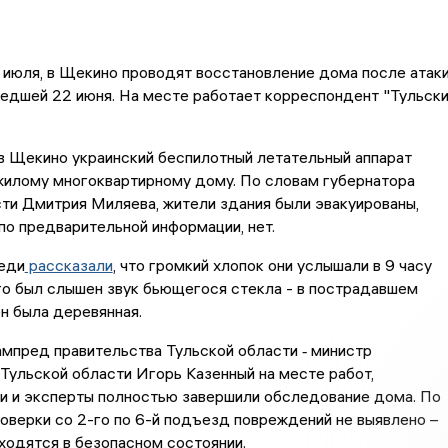
3 июля, в Щекино проводят восстановление дома после атак
едшей 22 июня. На месте работает корреспондент "Тульск
о в Щекино украинский беспилотный летательный аппарат
жилому многоквартирному дому. По словам губернатора
ти Дмитрия Миляева, жители здания были эвакуированы,
по предварительной информации, нет.
седи
рассказали
, что громкий хлопок они услышали в 9 часу
го был слышен звук бьющегося стекла - в пострадавшем
н была деревянная.
мпред правительства Тульской области ‑ министр
Тульской области Игорь Казенный на месте работ,
и и эксперты полностью завершили обследование дома. По
оверки со 2-го по 6-й подъезд повреждений не выявлено –
ходятся в безопасном состоянии.