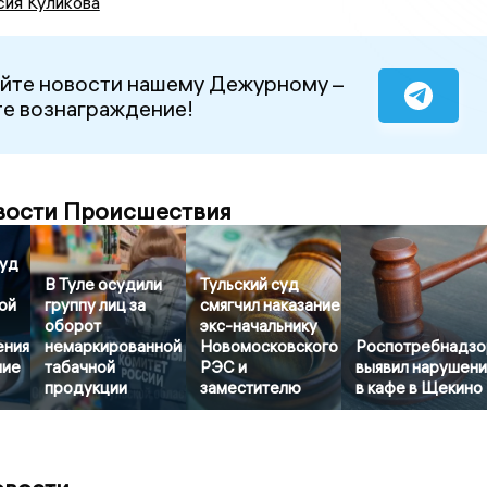
сия Куликова
йте новости нашему Дежурному –
е вознаграждение!
вости Происшествия
суд
В Туле осудили
Тульский суд
ой
группу лиц за
смягчил наказание
оборот
экс-начальнику
ения
немаркированной
Новомосковского
Роспотребнадзо
ние
табачной
РЭС и
выявил нарушени
продукции
заместителю
в кафе в Щекино