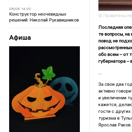
08/08
14:00
Конструктор неочевидных
© Правительств
решений: Николай Рукавишников
Последняя опе
те вопросы, на
Афиша
повод не подхо
рассмотренных 
обо всем – от 
губернатора – 
…
За свои два го
активно говори
и увеличении т
кажется, делаю
гости с других
туризма в Туль
Ярослав Раков.