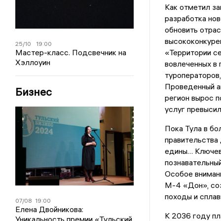
Как отметил за
разработка нов
обновить отрас
высококонкуре
25/10
19:00
Мастер-класс. Подсвечник на
«Территории се
Хэллоуин
вовлеченных в 
туроператоров
Проведенный ан
Бизнес
регион вырос п
услуг превысил
Пока Тула в бо
правительства 
едины… Ключев
познавательный
Особое вниман
М-4 «Дон», со
походы и сплав
07/08
19:00
Елена Двойникова:
К 2036 году пл
Уникальность премии «Тульский