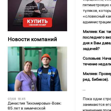
пятиметровую 
туляков, котор
«словесный ка
администрации
Миляев: Как т
последнего виз
Новости компаний
дня я Вам дава
задачей?
Соловьев: Нача
течение недели
Миляев: Провер
ред. Бибиков).
…
Пока одни стро
07/08
18:45
Династия Тихомировых-Вовк:
занимаются его
85 лет в химической
изменения прои