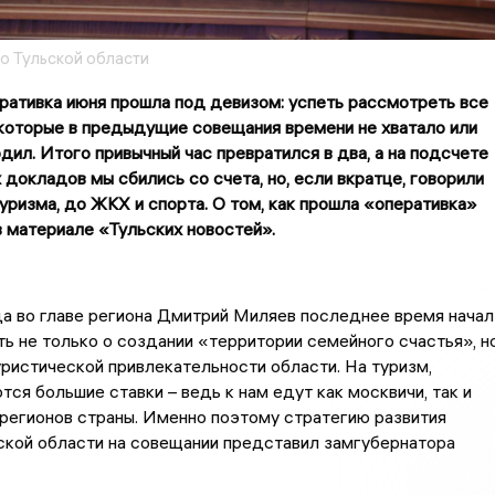
о Тульской области
ративка июня прошла под девизом: успеть рассмотреть все
 которые в предыдущие совещания времени не хватало или
дил. Итого привычный час превратился в два, а на подсчете
докладов мы сбились со счета, но, если вкратце, говорили
туризма, до ЖКХ и спорта. О том, как прошла «оперативка»
в материале «Тульских новостей».
да во главе региона Дмитрий Миляев последнее время начал
ть не только о создании «территории семейного счастья», н
уристической привлекательности области. На туризм,
тся большие ставки – ведь к нам едут как москвичи, так и
 регионов страны. Именно поэтому стратегию развития
ской области на совещании представил замгубернатора