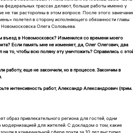
на федеральных трассах делают, больше работы именно у
ые не так расторопны в этом вопросе. После этого замечани
мень» полетел в сторону исполняющего обязанности главы
 Новомосковска Олега Соловьева.
ам въезд в Новомосковск? Изменился со времени моего
ита? Если память мне не изменяет, да, Олег Олегович, два
л на то, чтобы всю поляну эту уничтожить? Справились с это
ли работу, еще не закончили, но в процессе. Закончим в
.
ьте интенсивность работ, Александр Александрович (прим.
ят образ привлекательного региона для гостей, одни
 модернизацией для жителей. С докладом о том, какие
зошли в коммунальной сфере почти за 10 лет выступил