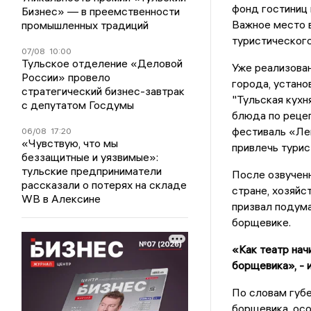
фонд гостиниц
Бизнес» — в преемственности
Важное место 
промышленных традиций
туристического 
07/08
10:00
Тульское отделение «Деловой
Уже реализован
России» провело
города, устано
стратегический бизнес-завтрак
"Тульская кухн
с депутатом Госдумы
блюда по реце
фестиваль «Ле
06/08
17:20
«Чувствую, что мы
привлечь турис
беззащитные и уязвимые»:
тульские предприниматели
После озвученн
рассказали о потерях на складе
стране, хозяйс
WB в Алексине
призвал подума
борщевике.
«Как театр нач
борщевика», - 
По словам губе
борщевика, осо