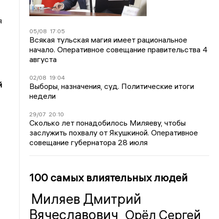
я
05/08
17:05
Всякая тульская магия имеет рациональное
начало. Оперативное совещание правительства 4
августа
02/08
19:04
й
Выборы, назначения, суд. Политические итоги
недели
29/07
20:10
Сколько лет понадобилось Миляеву, чтобы
заслужить похвалу от Якушкиной. Оперативное
совещание губернатора 28 июля
100 самых влиятельных людей
Миляев Дмитрий
Вячеславович
Орёл Сергей