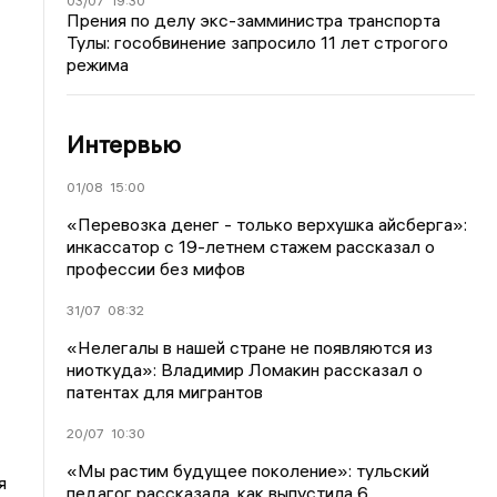
03/07
19:30
Прения по делу экс-замминистра транспорта
Тулы: гособвинение запросило 11 лет строгого
режима
Интервью
01/08
15:00
«Перевозка денег - только верхушка айсберга»:
инкассатор с 19-летнем стажем рассказал о
профессии без мифов
31/07
08:32
«Нелегалы в нашей стране не появляются из
ниоткуда»: Владимир Ломакин рассказал о
патентах для мигрантов
20/07
10:30
«Мы растим будущее поколение»: тульский
я
педагог рассказала, как выпустила 6