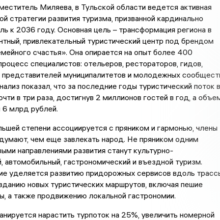
меститель Миляева, в Тульской области ведется активная
ой стратегии развития туризма, призванной кардинально
ль к 2036 году. Основная цель – трансформация региона в
нтный, привлекательный туристический центр под брендом
мейного счастья». Она опирается на опыт более 400
процесс специалистов: отельеров, рестораторов, гидов,
, представителей муниципалитетов и молодежных сообщест
ализ показал, что за последние годы туристический поток 
очти в три раза, достигнув 2 миллионов гостей в год, а объе
 6 млрд рублей.
льшей степени ассоциируется с пряником и гармонью, члены
думают, чем еще завлекать народ. Не пряником одним
ыми направлениями развития станут культурно-
, автомобильный, гастрономический и въездной туризм.
ие уделяется развитию придорожных сервисов вдоль трасс
зданию новых туристических маршрутов, включая пешие
ы, а также продвижению локальной гастрономии.
анируется нарастить турпоток на 25%, увеличить номерной