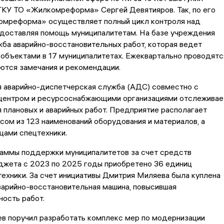
ГКУ ТО «Жилкомреформа» Сергей Девятияров. Так, по его
омреформа» осуществляет полный цикл контроля над
едоставляя помощь муниципалитетам. На базе учреждения
ба аварийно-восстановительных работ, которая ведет
 объектами в 17 муниципалитетах. Ежеквартально проводятс
ются замечания и рекомендации.
я аварийно-диспетчерская служба (АДС) совместно с
центром и ресурсоснабжающими организациями отслеживае
 плановых и аварийных работ. Предприятие располагает
сом из 123 наименований оборудования и материалов, а
цами спецтехники.
раммы поддержки муниципалитетов за счет средств
джета с 2023 по 2025 годы приобретено 36 единиц
ехники. За счет инициативы Дмитрия Миляева была куплена
варийно-восстановительная машина, повысившая
ость работ.
в поручил разработать комплекс мер по модернизации