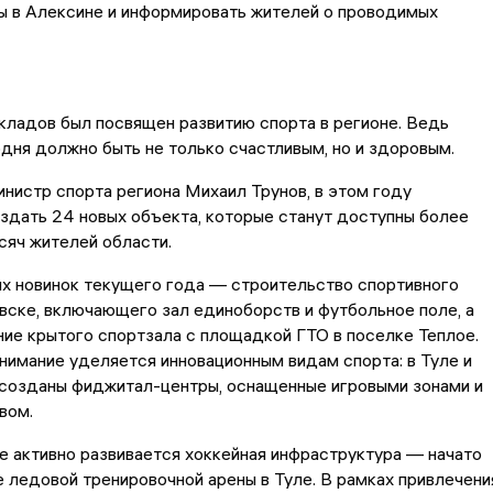
ы в Алексине и информировать жителей о проводимых
ладов был посвящен развитию спорта в регионе. Ведь
дня должно быть не только счастливым, но и здоровым.
нистр спорта региона Михаил Трунов, в этом году
здать 24 новых объекта, которые станут доступны более
сяч жителей области.
х новинок текущего года — строительство спортивного
вске, включающего зал единоборств и футбольное поле, а
ие крытого спортзала с площадкой ГТО в поселке Теплое.
нимание уделяется инновационным видам спорта: в Туле и
 созданы фиджитал-центры, оснащенные игровыми зонами и
вом.
е активно развивается хоккейная инфраструктура — начато
 ледовой тренировочной арены в Туле. В рамках привлечени