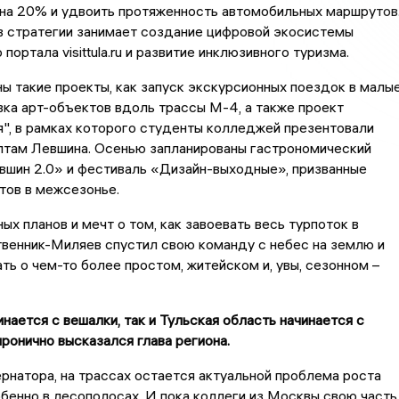
 на 20% и удвоить протяженность автомобильных маршрутов
в стратегии занимает создание цифровой экосистемы
портала visittula.ru и развитие инклюзивного туризма.
ы такие проекты, как запуск экскурсионных поездок в малы
вка арт-объектов вдоль трассы М-4, а также проект
я", в рамках которого студенты колледжей презентовали
птам Левшина. Осенью запланированы гастрономический
вшин 2.0» и фестиваль «Дизайн-выходные», призванные
тов в межсезонье.
ых планов и мечт о том, как завоевать весь турпоток в
твенник-Миляев спустил свою команду с небес на землю и
ть о чем-то более простом, житейском и, увы, сезонном –
инается с вешалки, так и Тульская область начинается с
иронично высказался глава региона.
рнатора, на трассах остается актуальной проблема роста
бенно в лесополосах. И пока коллеги из Москвы свою часть