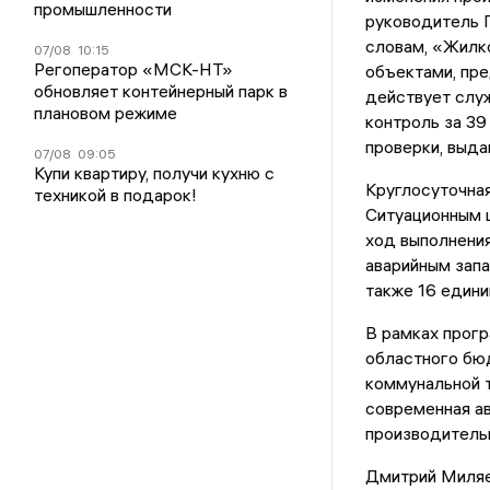
промышленности
руководитель 
словам, «Жилк
07/08
10:15
Регоператор «МСК-НТ»
объектами, пр
обновляет контейнерный парк в
действует служ
плановом режиме
контроль за 39
проверки, выда
07/08
09:05
Купи квартиру, получи кухню с
Круглосуточна
техникой в подарок!
Ситуационным 
ход выполнения
аварийным запа
также 16 едини
В рамках прог
областного бю
коммунальной т
современная а
производительн
Дмитрий Миляе