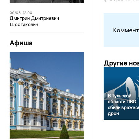
09/08
12:00
Дмитрий Дмитриевич
Шостакович
Коммент
Афиша
Другие но
В Тульской
области ПВО
сбили вражес
дрон