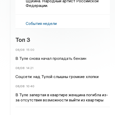
Щукина. Народный артист Российской
Федерации.
События недели
Топ 3
08/08
15:00
В Туле снова начал пропадать бензин
08/08
14:21
Соцсети: над Тулой слышны громкие хлопки
08/08
10:40
В Туле запертая в квартире женщина погибла из-
за отсутствия возможности выйти из квартиры