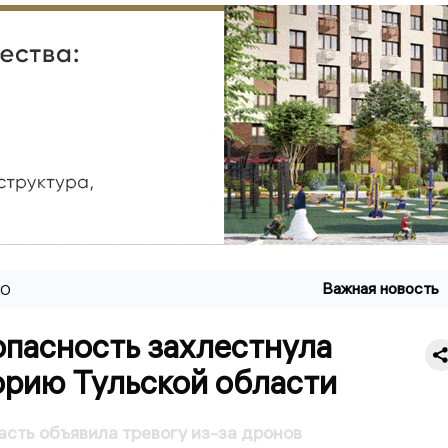
Важная новость
ВО
пасность захлестнула
орию Тульской области
асть объявила тревогу из-за дронов