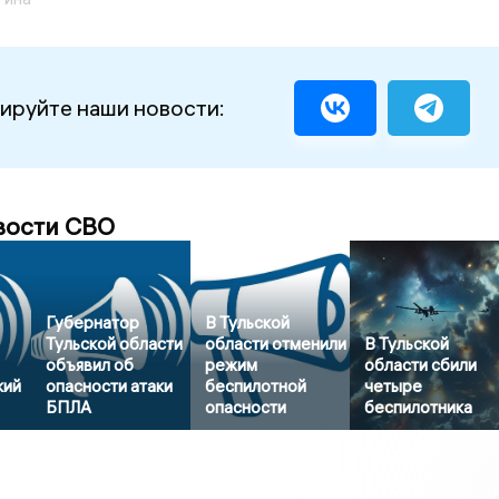
ируйте наши новости:
вости СВО
Губернатор
В Тульской
Тульской области
области отменили
В Тульской
объявил об
режим
области сбили
кий
опасности атаки
беспилотной
четыре
БПЛА
опасности
беспилотника