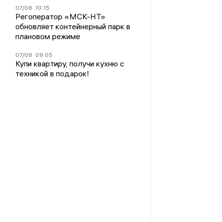
07/08
10:15
Регоператор «МСК-НТ»
обновляет контейнерный парк в
плановом режиме
07/08
09:05
Купи квартиру, получи кухню с
техникой в подарок!