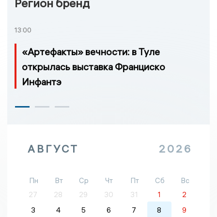
Регион бренд
13:00
«Артефакты» вечности: в Туле
открылась выставка Франциско
Инфантэ
АВГУСТ
2026
Пн
Вт
Ср
Чт
Пт
Сб
Вс
27
28
29
30
31
1
2
3
4
5
6
7
8
9