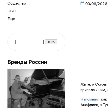
Общество
03/06/2026
СВО
Бренды России
Жители Скурато
приполз к ним,
Напомним
, ка
Анофриев, в Ту