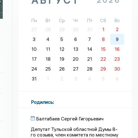
АВГУСТ
2026
ь
Пн
Вт
Ср
Чт
Пт
Сб
Вс
27
28
29
30
31
1
2
3
4
5
6
7
8
9
10
11
12
13
14
15
16
17
18
19
20
21
22
23
24
25
26
27
28
29
30
31
1
2
3
4
5
6
Родились
:
Балтабаев Сергей Гигорьевич
Депутат Тульской областной Думы 8-
го созыва, член комитета по местному