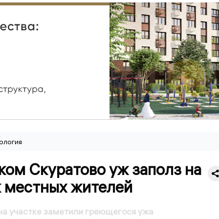
ология
ком Скуратово уж заполз на
к местных жителей
на участке заметили греющегося ужа