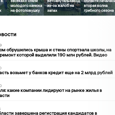
 в
засеках» сняли
ветсанутильзавод
области началас
молодого канюка
из-за жалоб на
вторая волна
х
на фотоловушку
запах
грибного сезона
овости
9
м обрушились крыша и стены спортзала школы, на
ремонт которой выделили 190 млн рублей. Видео
0
асть возьмет у банков кредит еще на 2 млрд рублей
0
ля: какие компании лидируют на рынке жилья в
асти
5
бласти завершена регистрация кандидатов в