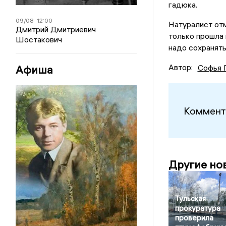
гадюка.
09/08
12:00
Натуралист отм
Дмитрий Дмитриевич
только прошла 
Шостакович
надо сохранять
Автор:
Афиша
Софья 
Коммент
Другие но
Тульская
прокуратура
проверила