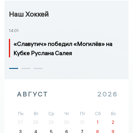
Наш Хоккей
14:01
«Славутич» победил «Могилёв» на
Кубке Руслана Салея
АВГУСТ
2026
Пн
Вт
Ср
Чт
Пт
Сб
Вс
27
28
29
30
31
1
2
3
4
5
6
7
8
9