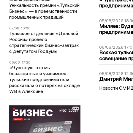
Уникальность премии «Тульский
предпринимат
Бизнес» — в преемственности
промышленных традиций
05/08/2026 18:3
Миляев: Буде
07/08
10:00
предпринима
Тульское отделение «Деловой
России» провело
стратегический бизнес-завтрак
05/08/2026 17:0
с депутатом Госдумы
Всякая тульс
совещание пр
06/08
17:20
«Чувствую, что мы
беззащитные и уязвимые»:
05/08/2026 12:3
Дмитрий Мил
тульские предприниматели
рассказали о потерях на складе
Новости СМИ
WB в Алексине