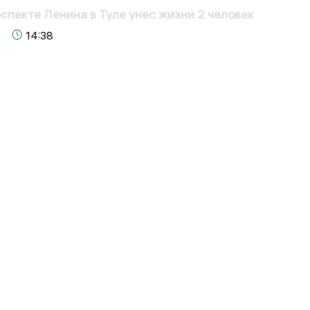
спекте Ленина в Туле унес жизни 2 человек
14:38