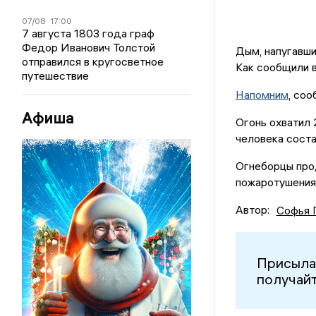
07/08
17:00
7 августа 1803 года граф
Федор Иванович Толстой
Дым, напугавши
отправился в кругосветное
Как сообщили в
путешествие
Напомним
, со
Афиша
Огонь охватил 
человека соста
Огнеборцы про
пожаротушения
Автор:
Софья 
Присыла
получайт