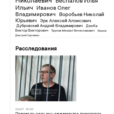
Николаевич
Беспалов Илья
Ильич
Иванов Олег
Владимирович
Воробьев Николай
Юрьевич
Эрк Алексей Алоисович
Дубровский Андрей Владимирович
Дзюба
Виктор Викторович
Трунов Михаил Вячеславович
Марков
Дмитрий Сергеевич
Расследования
03/07
19:30
Прения по делу экс-замминистра транспорта