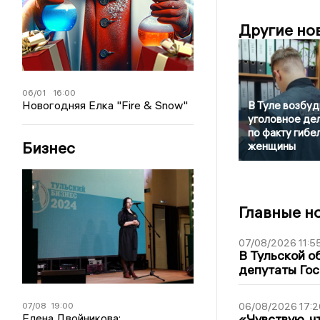
Другие но
06/01
16:00
Новогодняя Елка "Fire & Snow"
В Туле возбуд
уголовное де
по факту гибе
Бизнес
женщины
Главные н
07/08/2026 11:5
В Тульской о
депутаты Гос
07/08
19:00
06/08/2026 17:2
Елена Двойникова:
«Чувствую, ч