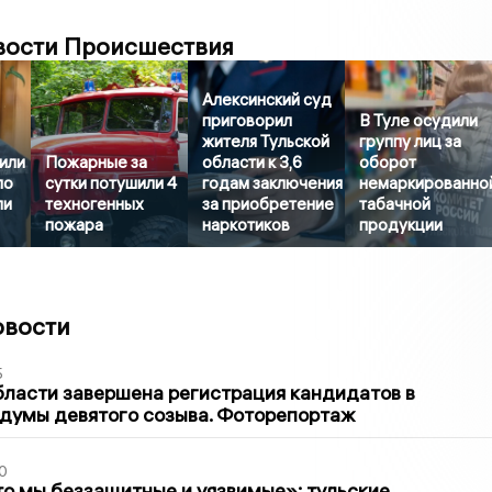
вости Происшествия
Алексинский суд
приговорил
В Туле осудили
жителя Тульской
группу лиц за
или
Пожарные за
области к 3,6
оборот
ло
сутки потушили 4
годам заключения
немаркированно
ли
техногенных
за приобретение
табачной
пожара
наркотиков
продукции
овости
5
бласти завершена регистрация кандидатов в
думы девятого созыва. Фоторепортаж
0
то мы беззащитные и уязвимые»: тульские