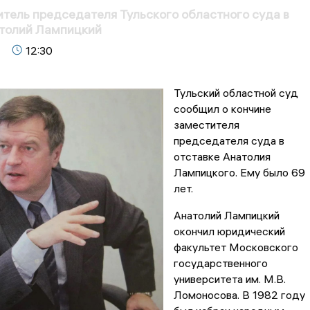
тель председателя Тульского областного суда в
атолий Лампицкий
12:30
Тульский областной суд
сообщил о кончине
заместителя
председателя суда в
отставке Анатолия
Лампицкого. Ему было 69
лет.
Анатолий Лампицкий
окончил юридический
факультет Московского
государственного
университета им. М.В.
Ломоносова. В 1982 году