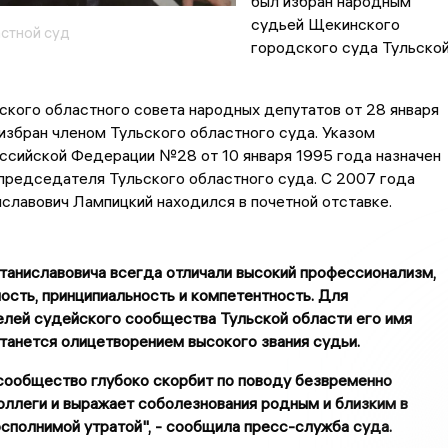
был избран народным
судьей Щекинского
астной суд
городского суда Тульско
кого областного совета народных депутатов от 28 января
избран членом Тульского областного суда. Указом
ссийской Федерации №28 от 10 января 1995 года назначен
председателя Тульского областного суда. С 2007 года
славович Лампицкий находился в почетной отставке.
таниславовича всегда отличали высокий профессионализм,
ость, принципиальность и компетентность. Для
лей судейского сообщества Тульской области его имя
танется олицетворением высокого звания судьи.
сообщество глубоко скорбит по поводу безвременно
ллеги и выражает соболезнования родным и близким в
осполнимой утратой", - сообщила пресс-служба суда.