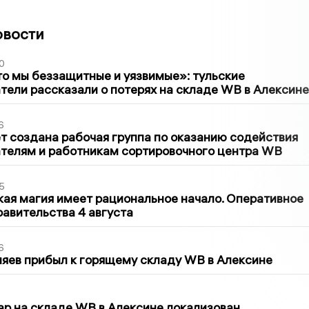
овости
0
то мы беззащитные и уязвимые»: тульские
ели рассказали о потерях на складе WB в Алексине
6
т создана рабочая группа по оказанию содействия
телям и работникам сортировочного центра WB
5
кая магия имеет рациональное начало. Оперативное
авительства 4 августа
6
яев прибыл к горящему складу WB в Алексине
5
р на складе WB в Алексине локализован