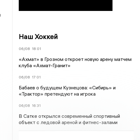
й
Наш Хоккей
06/08
18:01
«Ахмат» в Грозном откроет новую арену матчем
клуба «Ахмат-Гранит»
06/08
17:01
Бабаев о будущем Кузнецова: «Сибирь» и
«Трактор» претендуют на игрока
06/08
16:31
В Сатке открылся современный спортивный
объект с ледовой ареной и фитнес-залами