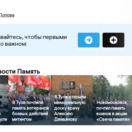
Попова
вайтесь, чтобы первыми
 о важном:
вости Память
В Туле открыли
В Туле почтили
мемориальную
Новомосковск
память ветеранов
доску врачу
почтил память
а
боевых действий
Алексею
воинов в акции
Туле
митингом
Демьянову
«Свеча памяти»