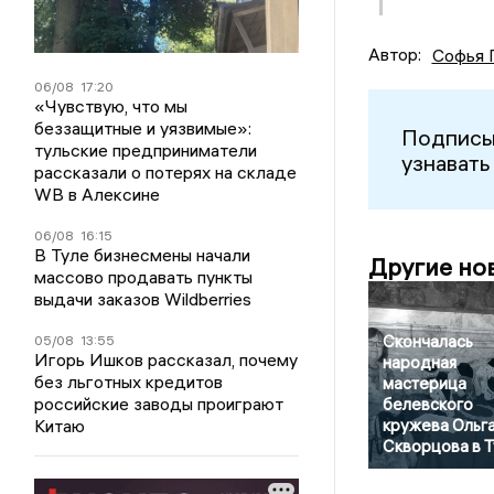
Автор:
Софья 
06/08
17:20
«Чувствую, что мы
беззащитные и уязвимые»:
Подписы
тульские предприниматели
узнавать
рассказали о потерях на складе
WB в Алексине
06/08
16:15
В Туле бизнесмены начали
Другие но
массово продавать пункты
выдачи заказов Wildberries
Скончалась
05/08
13:55
Игорь Ишков рассказал, почему
народная
без льготных кредитов
мастерица
российские заводы проиграют
белевского
Китаю
кружева Ольг
Скворцова в 