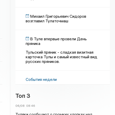
Михаил Григорьевич Сидоров
возглавил Тулаточмаш
В Туле впервые провели День
пряника
Тульский пряник - сладкая визитная
карточка Тулы и самый известный вид
русских пряников.
События недели
Топ 3
06/08
08:46
Туляки сообщают о громких хлопках над