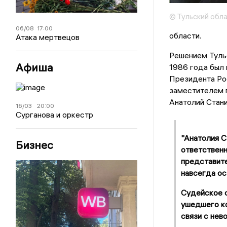
© Тульский обл
06/08
17:00
области.
Атака мертвецов
Решением Тульс
Афиша
1986 года был 
Президента Ро
заместителем 
Анатолий Стани
16/03
20:00
Сурганова и оркестр
"Анатолия С
Бизнес
ответственн
представите
навсегда ос
Судейское 
ушедшего ко
связи с нев