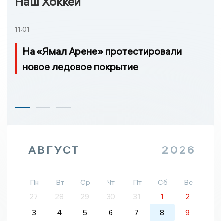
Наш Хоккей
11:01
На «Ямал Арене» протестировали
новое ледовое покрытие
АВГУСТ
2026
Пн
Вт
Ср
Чт
Пт
Сб
Вс
27
28
29
30
31
1
2
3
4
5
6
7
8
9