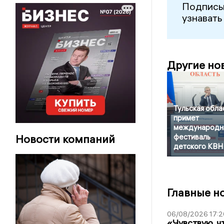
Подписы
узнавать
Другие но
Тульская обла
примет
международн
Новости компаний
фестиваль
детского КВН
Главные н
06/08/2026 17:2
«Чувствую, ч