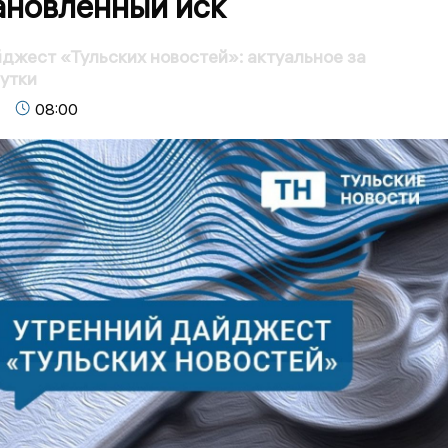
ановленный иск
джест «Тульских новостей»: актуальное за
утки
08:00