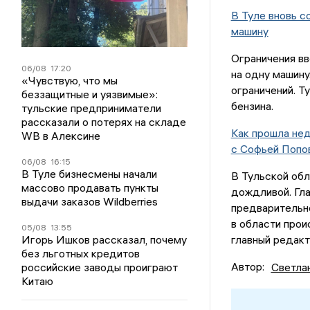
В Туле вновь с
машину
Ограничения вв
06/08
17:20
на одну машину
«Чувствую, что мы
ограничений. Т
беззащитные и уязвимые»:
бензина.
тульские предприниматели
рассказали о потерях на складе
Как прошла нед
WB в Алексине
с Софьей Попо
06/08
16:15
В Туле бизнесмены начали
В Тульской обл
массово продавать пункты
дождливой. Гл
выдачи заказов Wildberries
предварительно
в области прои
05/08
13:55
Игорь Ишков рассказал, почему
главный редакт
без льготных кредитов
Автор:
Светла
российские заводы проиграют
Китаю