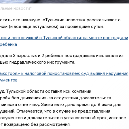
льные новости"
стить это накануне. «Тульские новости» рассказывают о
ом (и всё ещё актуальном) за прошедшие сутки.
ом и легковушкой в Тульской области: на месте пострадали
 ребенка
адали 3 взрослых и 2 ребенка, пострадавших извлекали из
щью гидравлического инструмента.
жстроя» к налоговой приостановлен: суд выявил нарушения
кументов
д Тульской области оставил иск компании
рой» без движения из-за отсутствия доказательств
пии иска ответчику. Заявителю дано время до 8 июня для
ушений. Отмечается, что в случае не представления
кументов и доказательств в установленный срок, исковое
т возвращено без рассмотрения.