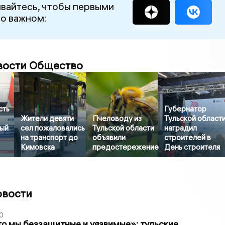
вайтесь, чтобы первыми
 о важном:
вости Общество
сть
Губернатор
Жители девяти
Пчеловоду из
Тульской област
ый
сел пожаловались
Тульской области
наградил
на транспорт до
объявили
строителей в
Кимовска
предостережение
День строителя
овости
0
то мы беззащитные и уязвимые»: тульские