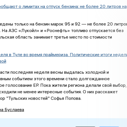
ообщают о лимитах на отпуск бензина: не более 20 литров на
едены только на бензин марок 95 и 92 — не более 20 литро
. На АЗС «Лукойл» и «Роснефть» топливо отпускается без
ульская область занимает третье место по стоимости
еля в Туле во время праймериза. Политические итоги недел
вой
асти последняя неделя весны выдалась холодной и
авным событием этого времени стало долгожданное
е голосование ЕР. Пока жители региона делали свой выбор,
сходили не менее интересные события. О них расскажет
ор "Тульских новостей" Софья Попова.
на Буслаева