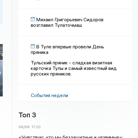
Михаил Григорьевич Сидоров
возглавил Тулаточмаш
В Туле впервые провели День
пряника
Тульский пряник - сладкая визитная
карточка Тулы и самый известный вид
и
русских пряников.
События недели
Топ 3
06/08
17:20
«Чувствую, что мы беззащитные и уязвимые»: