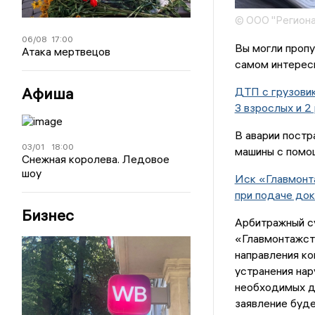
© ООО "Региона
06/08
17:00
Вы могли пропу
Атака мертвецов
самом интересн
Афиша
ДТП с грузовик
3 взрослых и 2
В аварии постр
03/01
18:00
машины с помо
Снежная королева. Ледовое
шоу
Иск «Главмонта
при подаче до
Бизнес
Арбитражный су
«Главмонтажст
направления ко
устранения нар
необходимых до
заявление буде