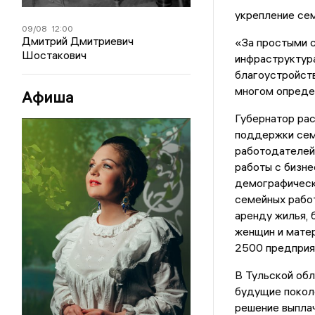
укрепление се
09/08
12:00
Дмитрий Дмитриевич
«За простыми с
Шостакович
инфраструктура
благоустройств
многом определ
Афиша
Губернатор рас
поддержки сем
работодателей
работы с бизне
демографическ
семейных работ
аренду жилья, 
женщин и матер
2500 предприя
В Тульской обл
будущие поколе
решение выпла