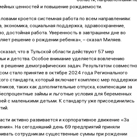
мейных ценностей и повышение рождаемости.
ловами кроется системная работа по всем направлениям:
, экономика, социальная поддержка, здравоохранение,
о, достойная работа. Уверенность в завтрашнем дне во
яет решение о рождении ребенка», – сказал Миляев.
сказал, что в Тульской области действуют 57 мер
ьи и детства. Особое внимание уделяется вовлечению
 в решение демографических задач. Результатом совместн
сом стало принятие в октябре 2024 года Регионального
ого стандарта, который включает комплекс мер поддержки
ников, таких как дополнительные отпуска, компенсации за
беспроцентные займы и льготные условия для беременных
ей с маленькими детьми. К стандарту уже присоединились
тий.
асти активно развивается и корпоративное движение «За
ния». На сегодняшний день 69 предприятий приняли
чивать сотрудникам существенные суммы при рождении