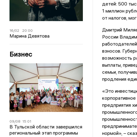
детей: 500 тыс
1 миллион рубл
от налогов, мо
Дмитрий Миляе
16/02
20:00
Марина Девятова
России Владими
работодателей
взносов. Губе
Бизнес
возможность ра
выплаты, приве
семьи, получи
продления един
«Это инвестици
корпоративное
предприятия хи
промышленного
промышленност
09/08
15:01
предпринимате
В Тульской области завершился
региональный этап программы
нормой», – ска