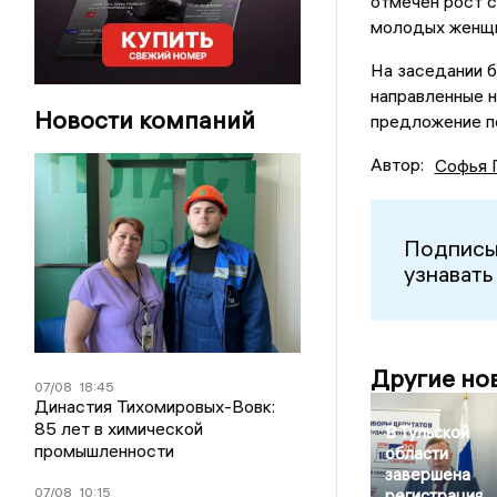
отмечен рост 
молодых женщи
На заседании б
направленные 
Новости компаний
предложение по
Автор:
Софья 
Подписы
узнавать
Другие но
07/08
18:45
Династия Тихомировых-Вовк:
85 лет в химической
В Тульской
промышленности
области
завершена
07/08
10:15
регистрация