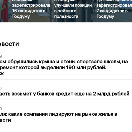
зарегистрировала
улучшили позиции
зарегистрирова
16 кандидатов в
в рейтинге
7 кандидатов в
Госдуму
полезности
Госдуму
овости
9
м обрушились крыша и стены спортзала школы, на
ремонт которой выделили 190 млн рублей.
аж
0
асть возьмет у банков кредит еще на 2 млрд рублей
0
ля: какие компании лидируют на рынке жилья в
асти