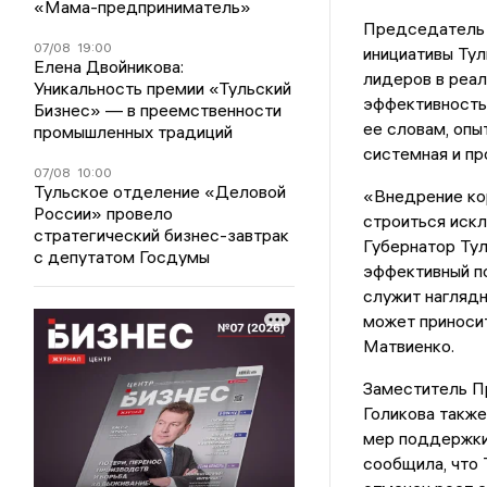
«Мама-предприниматель»
Председатель 
07/08
19:00
инициативы Тул
Елена Двойникова:
лидеров в реал
Уникальность премии «Тульский
эффективность 
Бизнес» — в преемственности
ее словам, опы
промышленных традиций
системная и пр
07/08
10:00
Тульское отделение «Деловой
«Внедрение ко
России» провело
строиться искл
стратегический бизнес-завтрак
Губернатор Ту
с депутатом Госдумы
эффективный по
служит наглядн
может приносит
Матвиенко.
Заместитель П
Голикова также
мер поддержки
сообщила, что 