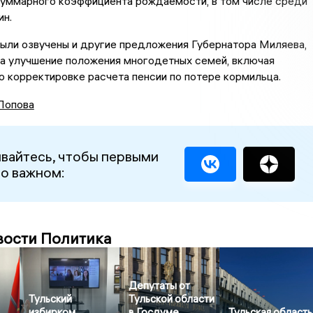
суммарного коэффициента рождаемости, в том числе среди
н.
ыли озвучены и другие предложения Губернатора Миляева,
на улучшение положения многодетных семей, включая
 корректировке расчета пенсии по потере кормильца.
Попова
вайтесь, чтобы первыми
 о важном:
вости Политика
Депутаты от
Тульский
Тульской области
избирком
в Госдуме
Тульская область