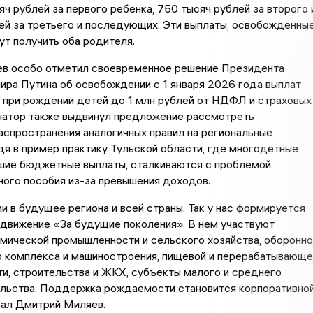
яч рублей за первого ребенка, 750 тысяч рублей за второго 
ей за третьего и последующих. Эти выплаты, освобожденны
гут получить оба родителя.
в особо отметил своевременное решение Президента
ра Путина об освобождении с 1 января 2026 года выплат
 при рождении детей до 1 млн рублей от НДФЛ и страховых
рнатор также выдвинул предложение рассмотреть
спространения аналогичных правил на региональные
дя в пример практику Тульской области, где многодетные
вшие бюджетные выплаты, сталкиваются с проблемой
ого пособия из-за превышения доходов.
и в будущее региона и всей страны. Так у нас формируется
 движение «За будущие поколения». В нем участвуют
мической промышленности и сельского хозяйства, оборонно
 комплекса и машиностроения, пищевой и перерабатывающе
и, строительства и ЖКХ, субъекты малого и среднего
льства. Поддержка рождаемости становится корпоративно
зал Дмитрий Миляев.