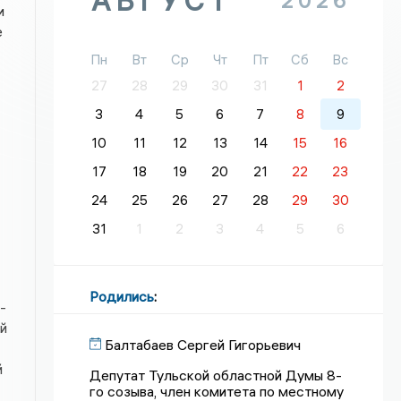
АВГУСТ
2026
и
е
Пн
Вт
Ср
Чт
Пт
Сб
Вс
27
28
29
30
31
1
2
3
4
5
6
7
8
9
10
11
12
13
14
15
16
17
18
19
20
21
22
23
24
25
26
27
28
29
30
31
1
2
3
4
5
6
Родились
:
-
й
Балтабаев Сергей Гигорьевич
й
Депутат Тульской областной Думы 8-
го созыва, член комитета по местному