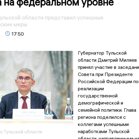
а на федеральном уровне
ульской области представил успешные
ские меры
17:50
Губернатор Тульской
области Дмитрий Миляев
принял участие в заседани
Совета при Президенте
Российской Федерации по
реализации
государственной
демографической и
семейной политики. Глава
региона поделился с
коллегами успешными
наработками Тульской
о Тульской области
области, направленными н