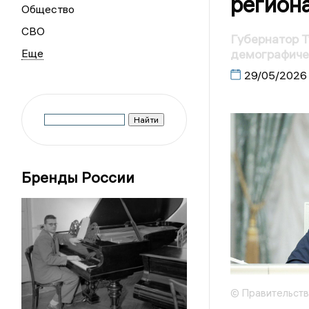
регион
Общество
СВО
Губернатор Т
демографиче
29/05/2026
Бренды России
© Правительств