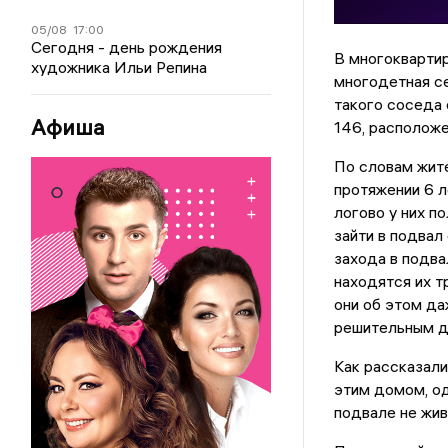
05/08
17:00
Сегодня - день рождения
В многокварти
художника Ильи Репина
многодетная се
такого соседа
Афиша
146, расположе
По словам жит
протяжении 6 л
логово у них п
зайти в подвал 
захода в подва
находятся их т
они об этом да
решительным д
Как рассказали
этим домом, од
подвале не жив