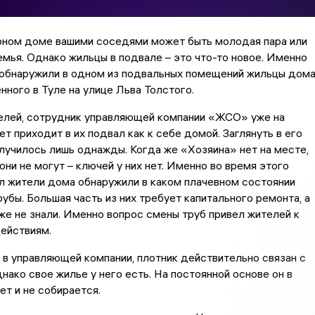
рном доме вашими соседями может быть молодая пара или
мья. Однако жильцы в подвале – это что-то новое. Именно
 обнаружили в одном из подвальных помещений жильцы дом
нного в Туле на улице Льва Толстого.
елей, сотрудник управляющей компании «ЖСО» уже на
ет приходит в их подвал как к себе домой. Заглянуть в его
олучилось лишь однажды. Когда же «Хозяина» нет на месте,
они не могут – ключей у них нет. Именно во время этого
л жители дома обнаружили в каком плачевном состоянии
рубы. Большая часть из них требует капитального ремонта, а
же не знали. Именно вопрос смены труб привел жителей к
ействиям.
 в управляющей компании, плотник действительно связан с
нако свое жилье у него есть. На постоянной основе он в
ет и не собирается.