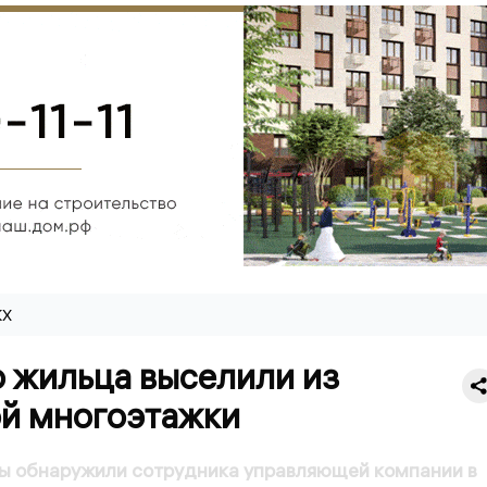
КХ
о жильца выселили из
ой многоэтажки
цы обнаружили сотрудника управляющей компании в