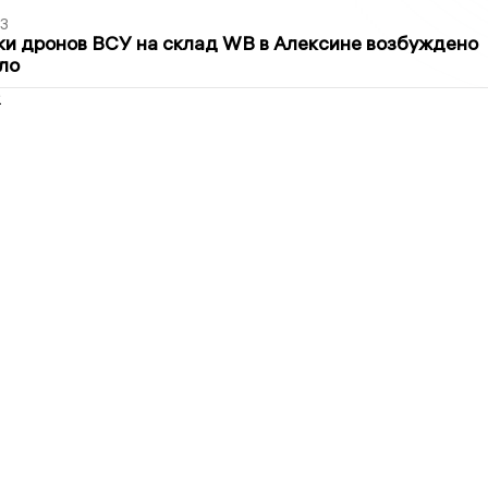
3
ки дронов ВСУ на склад WB в Алексине возбуждено
ло
2