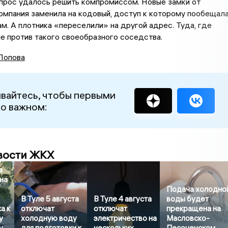
прос удалось решить компромиссом. Новые замки от
омпания заменила на кодовый, доступ к которому пообещал
м. А плотника «переселили» на другой адрес. Туда, где
е против такого своеобразного соседства.
Попова
вайтесь, чтобы первыми
 о важном:
я
вости ЖКХ
о
а
на
Подача холодно
В Туле 5 августа
В Туле 4 августа
воды будет
а к
отключат
отключат
прекращена на
у
холодную воду
электричество на
Масловско-
у
для подготовки к
нескольких
Песоченском