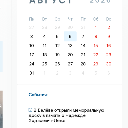
АВГУСТ
2026
а
Пн
Вт
Ср
Чт
Пт
Сб
Вс
27
28
29
30
31
1
2
3
4
5
6
7
8
9
10
11
12
13
14
15
16
17
18
19
20
21
22
23
24
25
26
27
28
29
30
31
1
2
3
4
5
6
События
:
й
В Белёве открыли мемориальную
доску в память о Надежде
Ходасевич-Леже