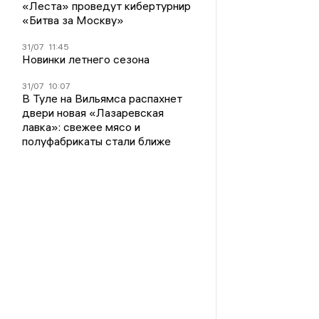
«Леста» проведут кибертурнир
«Битва за Москву»
31/07
11:45
Новинки летнего сезона
31/07
10:07
В Туле на Вильямса распахнет
двери новая «Лазаревская
лавка»: свежее мясо и
полуфабрикаты стали ближе