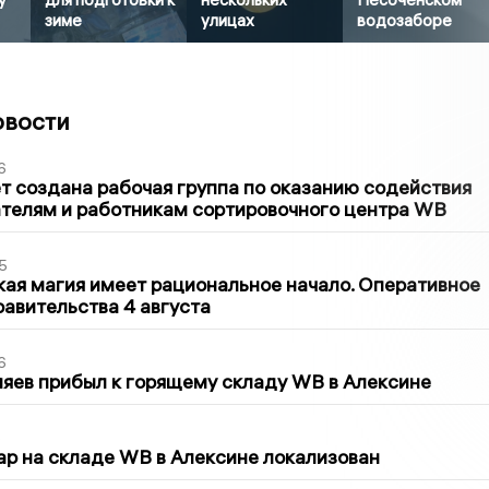
зиме
улицах
водозаборе
овости
6
т создана рабочая группа по оказанию содействия
телям и работникам сортировочного центра WB
5
кая магия имеет рациональное начало. Оперативное
авительства 4 августа
6
яев прибыл к горящему складу WB в Алексине
5
р на складе WB в Алексине локализован