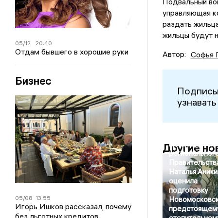
Подвальный во
управляющая к
раздать жильца
жильцы будут н
05/12
20:40
Отдам бывшего в хорошие руки
Автор:
Софья 
Бизнес
Подписы
узнавать
Заместитель
председател
Другие но
региональног
Правительств
Наталья Аники
оценила
подготовку
05/08
13:55
Новомосковск
Игорь Ишков рассказал, почему
предстоящем
без льготных кредитов
отопительном