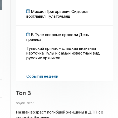
Михаил Григорьевич Сидоров
возглавил Тулаточмаш
В Туле впервые провели День
пряника
Тульский пряник - сладкая визитная
карточка Тулы и самый известный вид
русских пряников.
События недели
Топ 3
05/08
18:16
Назван возраст погибшей женщины в ДТП со
скорой в Заречье