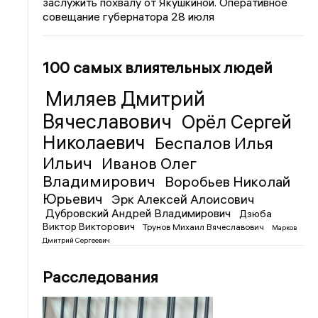
заслужить похвалу от Якушкиной. Оперативное
совещание губернатора 28 июля
100 самых влиятельных людей
Миляев Дмитрий
Вячеславович
Орёл Сергей
Николаевич
Беспалов Илья
Ильич
Иванов Олег
Владимирович
Воробьев Николай
Юрьевич
Эрк Алексей Алоисович
Дубровский Андрей Владимирович
Дзюба
Виктор Викторович
Трунов Михаил Вячеславович
Марков
Дмитрий Сергеевич
Расследования