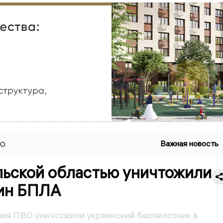
Важная новость
ВО
льской областью уничтожили
ин БПЛА
ия ПВО уничтожили украинский беспилотник в