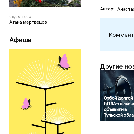
Автор:
Анаста
06/08
17:00
Атака мертвецов
Коммент
Афиша
Другие но
Отбой долгой
БПЛА-опасно
объявили в
Тульской обла