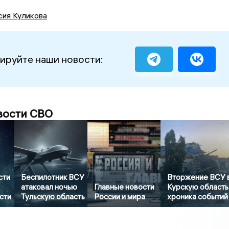
сия Куликова
ируйте наши новости:
вости СВО
сти
Беспилотник ВСУ
Вторжение ВСУ 
атаковал ночью
Главные новости
Курскую область
сти
Тульскую область
России и мира
хроника событий