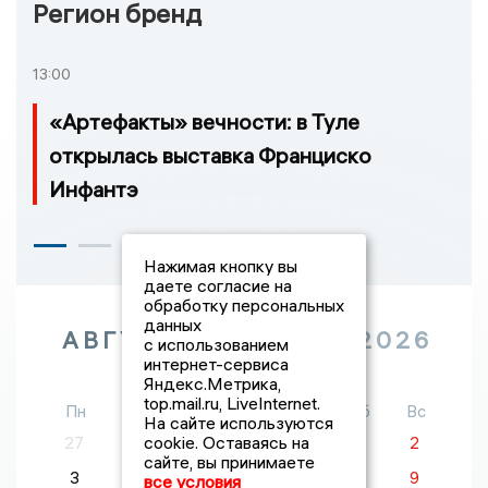
Регион бренд
13:00
«Артефакты» вечности: в Туле
открылась выставка Франциско
Инфантэ
Нажимая кнопку вы
даете согласие на
обработку персональных
данных
АВГУСТ
2026
с использованием
интернет-сервиса
Яндекс.Метрика,
top.mail.ru, LiveInternet.
Пн
Вт
Ср
Чт
Пт
Сб
Вс
На сайте используются
cookie. Оставаясь на
27
28
29
30
31
1
2
сайте, вы принимаете
3
4
5
6
7
8
9
все условия