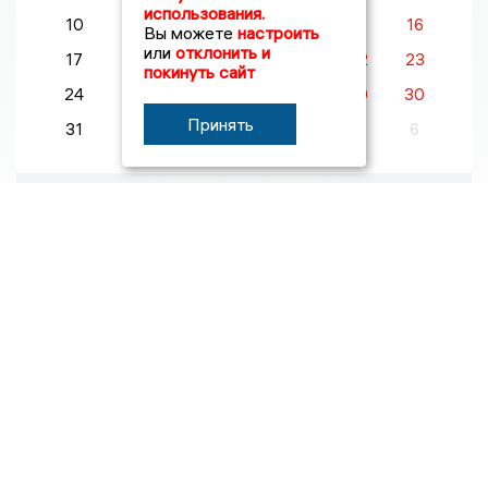
использования.
10
11
12
13
14
15
16
Вы можете
настроить
или
отклонить и
17
18
19
20
21
22
23
покинуть сайт
24
25
26
27
28
29
30
Принять
31
1
2
3
4
5
6
100 самых влиятельных людей
Дубровский Андрей Владимирович
Интересные новости