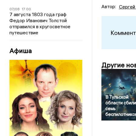
Автор:
Сергей
07/08
17:00
7 августа 1803 года граф
Федор Иванович Толстой
отправился в кругосветное
Коммент
путешествие
Афиша
Другие но
В Тульской
области сбили
семь
беспилотнико