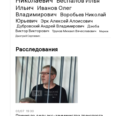
Николаевич
Беспалов Илья
Ильич
Иванов Олег
Владимирович
Воробьев Николай
Юрьевич
Эрк Алексей Алоисович
Дубровский Андрей Владимирович
Дзюба
Виктор Викторович
Трунов Михаил Вячеславович
Марков
Дмитрий Сергеевич
Расследования
03/07
19:30
Прения по делу экс-замминистра транспорта