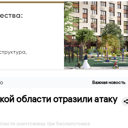
Важная новость
ВО
кой области отразили атаку
бласти уничтожены три беспилотника