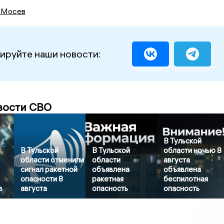
 Мосев
ируйте наши новости:
вости СВО
В Тульской
В Тульской
В Тульской
области ночью 8
области отменили
области
августа
сигнал ракетной
объявлена
объявлена
опасности 8
ракетная
беспилотная
в
августа
опасность
опасность