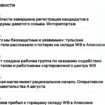
овости
5
бласти завершена регистрация кандидатов в
думы девятого созыва. Фоторепортаж
0
то мы беззащитные и уязвимые»: тульские
ели рассказали о потерях на складе WB в Алексине
6
т создана рабочая группа по оказанию содействия
телям и работникам сортировочного центра WB
5
кая магия имеет рациональное начало. Оперативное
авительства 4 августа
6
яев прибыл к горящему складу WB в Алексине