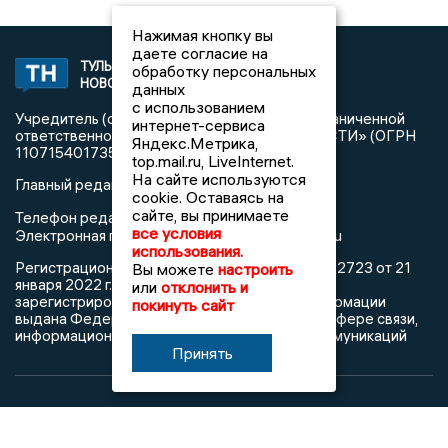
Нажимая кнопку вы
даете согласие на
ТУЛЬСКИЕ
2008 © NEWSTULA.RU | СИ
обработку персональных
НОВОСТИ
«Тульские новости»
данных
с использованием
Учредитель (соучредители): Общество с ограниченной
интернет-сервиса
ответственностью «РЕГИОНАЛЬНЫЕ НОВОСТИ» (ОГРН
Яндекс.Метрика,
1107154017354)
top.mail.ru, LiveInternet.
На сайте используются
Главный редактор: Попова С.А.
cookie. Оставаясь на
сайте, вы принимаете
8 (4872) 710-803
Телефон редакции:
все условия
info@newstula.ru
Электронная почта редакции:
использования.
Регистрационный номер: серия Эл № ФС77-82723 от 21
Вы можете
настроить
января 2022 г. согласно выписке из реестра
или
отклонить и
зарегистрированных средств массовой информации
покинуть сайт
выдана Федеральной службой по надзору в сфере связи,
информационных технологий и массовых коммуникаций
Принять
При использовании любого материала с данного сайта
гиперссылка на Сетевое издание «Тульские новости»