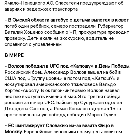
Ямало-Ненецкого АО. Спасатели предупреждают об
авариях и задержках транспорта.
- В Омской области автобус с детьми вылетел в кювет
:
погиб один ребёнок, семеро пострадали. Губернатор
Виталий Хоценко сообщил о ЧП, прокуратура проводит
проверку. Дети ехали на экскурсию, водитель не
справился с управлением.
В МИРЕ
- Волков победил в UFC под «Катюшу» в День Победы.
Российский боец Александр Волков вышел на бой в
США под «Группу крови», а потом под «КатюшУ» и
нокаутировал американского тяжеловеса Вальдо
Кортес-Акосту. В октагон-интервью Волков назвал
честью выступать именно 9 мая. Это третья победа
россиян за вечер UFC: Байсангур Сусуркаев одолел
Джордена Сантоса, а Роман Копылов одержал 15-ю
профессиональную победу, победив Марко Тулио .
- ЕС шантажирует Словакию из-за визита Фицо в
Москву.
Европейские чиновники возмущены визитом