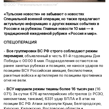
© ООО "Региональные новости"
«Тульские новости» не забывают о новостях
Специальной военной операции, но также предлагают
актуальную информацию о других важных событиях в
России и за рубежом. Главные новости 10 мая — в
традиционной ежедневной рубрике «Россия и мир».
СПЕЦОПЕРАЦИЯ
-
Все группировки ВС РФ строго соблюдают режим
перемирия
, объявленный в честь 81-й годовщины Дня
Победы с 00:00 8 мая. Подразделения остаются на
ранее занятых рубежах и позициях, не нанося ударов по
позициям ВСУ. Российская авиация, беспилотники,
ракетные войска и артиллерия по позициям противника
огня не вели.
-
ВСУ нарушили режим тишины более 16 тысяч раз
(16
071). За сутки: 676 артиллерийских обстрелов (с РСЗО,
минометами, танками), 6331 удар БПЛА и 8 атак на
позиции ВС РФ. Атаки затронули Крым, Белгородскую,
Курскую, Калужскую, Ростовскую области и