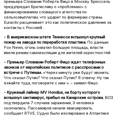
премьера Словакии Роберта Фицо в Москву. Брюссель
предупредил Братиславу о «проблемах» с
финансированием словацкого агентства по
сельхозвыплатам, что ударит по фермерам страны.
Euractiv расценивает это как политическое давление за
контакты с Россией .
- В американском штате Теннесси вспыхнул крупный
пожар на заводе по переработке пластика.
По данным
Fox News, огонь охватил большую площадь, власти
ввели режим самоизоляции для жителей окрестностей.
- Премьер Словакии Роберт Фицо ждет телефонных
звонков от европейских политиков с расспросами о
встрече с Путиным.
«Через минуту уже будут звонить:
Что сказал Путин? Что сказал Путин? Я отвечу: Ну так
езжайте туда, поговорите с ним », – заявил Фицо.
- Круизный лайнер MV Hondius, на борту которого
вспыхнул хантавирус, прибыл на Канарские острова.
ВОЗ
подтвердила 7 случаев заражения, 3 человека
скончались. Пассажиров начали эвакуировать,
сообщает RTVE. Судно было изолировано в Атлантике