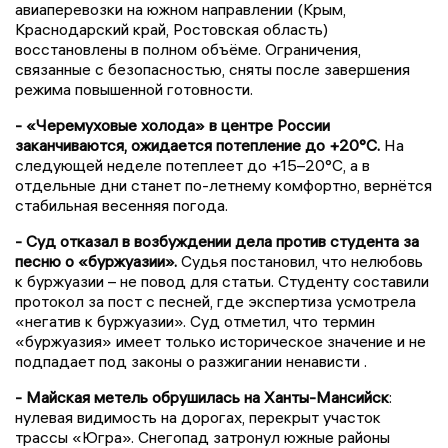
авиаперевозки на южном направлении (Крым,
Краснодарский край, Ростовская область)
восстановлены в полном объёме. Ограничения,
связанные с безопасностью, сняты после завершения
режима повышенной готовности.
- «Черемуховые холода» в центре России
заканчиваются, ожидается потепление до +20°C.
На
следующей неделе потеплеет до +15–20°C, а в
отдельные дни станет по-летнему комфортно, вернётся
стабильная весенняя погода.
- Суд отказал в возбуждении дела против студента за
песню о «буржуазии».
Судья постановил, что нелюбовь
к буржуазии – не повод для статьи. Студенту составили
протокол за пост с песней, где экспертиза усмотрела
«негатив к буржуазии». Суд отметил, что термин
«буржуазия» имеет только историческое значение и не
подпадает под законы о разжигании ненависти .
- Майская метель обрушилась на Ханты-Мансийск
:
нулевая видимость на дорогах, перекрыт участок
трассы «Югра». Снегопад затронул южные районы