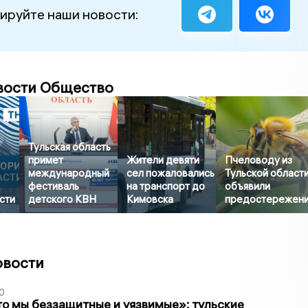
ируйте наши новости:
вости Общество
Тульская область
примет
Жители девяти
Пчеловоду из
международный
сел пожаловались
Тульской област
фестиваль
на транспорт до
объявили
сти
детского КВН
Кимовска
предостережен
овости
0
то мы беззащитные и уязвимые»: тульские