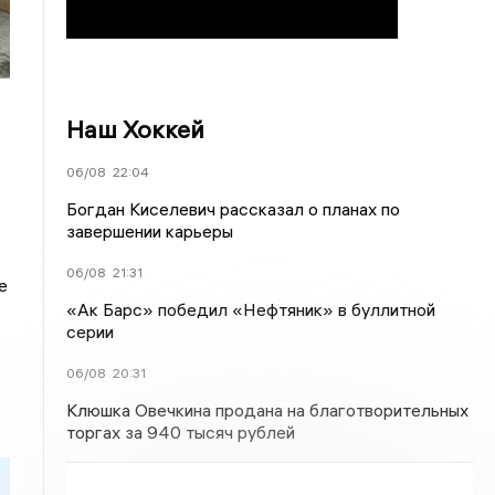
Наш Хоккей
06/08
22:04
Богдан Киселевич рассказал о планах по
завершении карьеры
06/08
21:31
е
«Ак Барс» победил «Нефтяник» в буллитной
серии
06/08
20:31
Клюшка Овечкина продана на благотворительных
торгах за 940 тысяч рублей