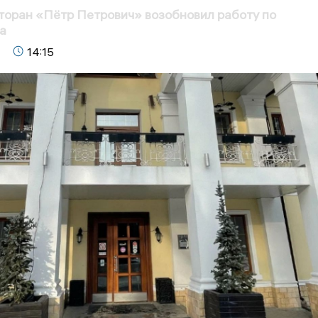
торан «Пётр Петрович» возобновил работу по
а
14:15