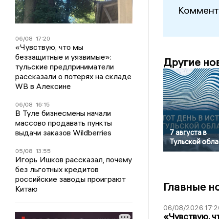
Коммент
06/08
17:20
«Чувствую, что мы
беззащитные и уязвимые»:
Другие но
тульские предприниматели
рассказали о потерях на складе
WB в Алексине
06/08
16:15
В Туле бизнесмены начали
массово продавать пункты
выдачи заказов Wildberries
7 августа в
Тульской обла
05/08
13:55
Игорь Ишков рассказал, почему
без льготных кредитов
российские заводы проиграют
Главные н
Китаю
06/08/2026 17:2
«Чувствую, ч