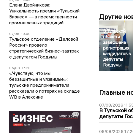
Елена Двойникова:
Уникальность премии «Тульский
Другие но
Бизнес» — в преемственности
промышленных традиций
В Тульской
07/08
10:00
области
Тульское отделение «Деловой
завершена
России» провело
регистрация
стратегический бизнес-завтрак
кандидатов в
с депутатом Госдумы
депутаты
Госдумы
06/08
17:20
«Чувствую, что мы
беззащитные и уязвимые»:
тульские предприниматели
рассказали о потерях на складе
Главные н
WB в Алексине
07/08/2026 11:5
В Тульской о
депутаты Гос
06/08/2026 17:2