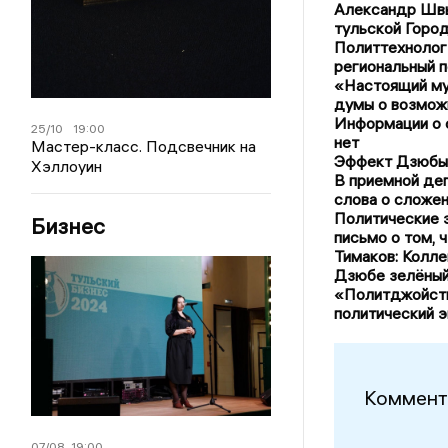
Александр Швы
тульской Горо
Политтехнолог 
региональный 
«Настоящий му
думы о возмож
Информации о 
25/10
19:00
нет
Мастер-класс. Подсвечник на
Эффект Дзюбы.
Хэллоуин
В приемной де
слова о сложе
Политические э
Бизнес
письмо о том, 
Тимаков: Колле
Дзюбе зелёный
«Политджойсти
политический э
Коммент
07/08
19:00