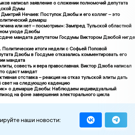
ков написал заявление о сложении полномочий депутата
дской Думы
Дмитрий Нечаев: Поступок Дзюбы и его коллег – это
политический демарш
жчина или нет – посмотрим»: Зампред Тульской областной
ном уходе Дзюбы
сдаче мандата депутатом Госдумы Виктором Дзюбой нигде
 Политические итоги недели с Софьей Поповой
путата Дзюбы в Госдуме отказались комментировать его
нии мандата
литы, совесть и вера православная. Виктор Дзюба написал
что сдаст мандат
ктивная отставка – реакция на отказ тульской элиты дать
 свет на следующую каденцию
к» о демарше Дзюбы: Наблюдаем индивидуальный
пизод на фоне завершения электорального цикла
ируйте наши новости: