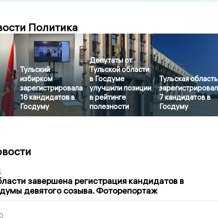
вости Политика
Депутаты от
Тульский
Тульской области
избирком
в Госдуме
Тульская область
зарегистрировала
улучшили позиции
зарегистрирова
16 кандидатов в
в рейтинге
7 кандидатов в
Госдуму
полезности
Госдуму
овости
5
бласти завершена регистрация кандидатов в
думы девятого созыва. Фоторепортаж
0