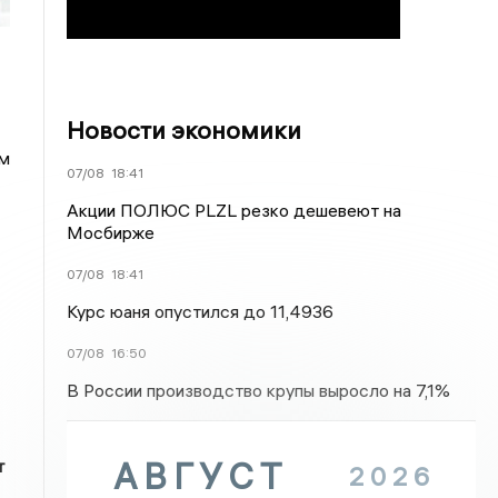
Новости экономики
ом
07/08
18:41
Акции ПОЛЮС PLZL резко дешевеют на
Мосбирже
07/08
18:41
Курс юаня опустился до 11,4936
07/08
16:50
В России производство крупы выросло на 7,1%
АВГУСТ
т
2026