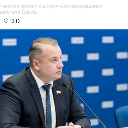
 внесли проект о досрочном прекращении
депутата Дзюбы
13:13