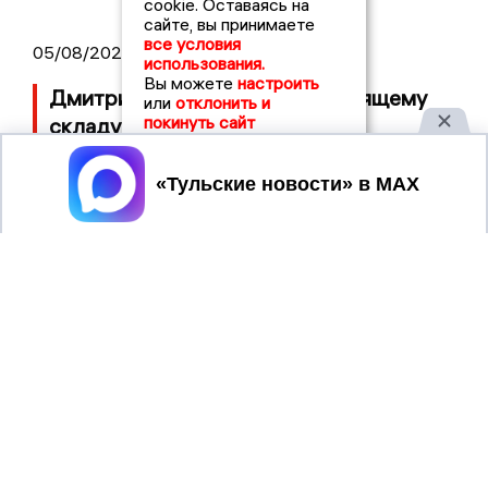
cookie. Оставаясь на
сайте, вы принимаете
все условия
05/08/2026 12:36
использования.
Вы можете
настроить
Дмитрий Миляев прибыл к горящему
или
отклонить и
покинуть сайт
складу WB в Алексине
Принять
ТУЛЬСКИЕ
2008 © NEWSTULA.RU | СИ
НОВОСТИ
«Тульские новости»
Учредитель (соучредители): Общество с ограниченной
ответственностью «РЕГИОНАЛЬНЫЕ НОВОСТИ» (ОГРН
1107154017354)
Главный редактор: Попова С.А.
8 (4872) 710-803
Телефон редакции:
info@newstula.ru
Электронная почта редакции: