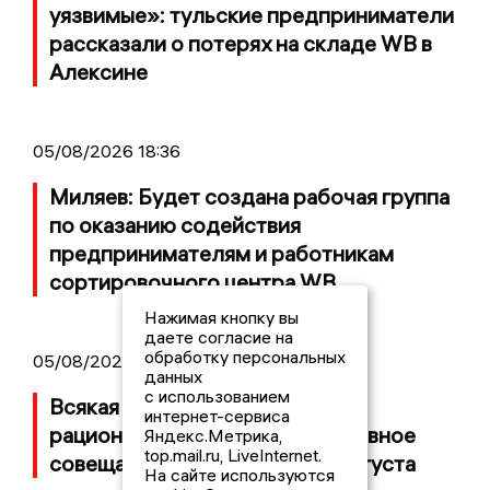
уязвимые»: тульские предприниматели
рассказали о потерях на складе WB в
Алексине
05/08/2026 18:36
Миляев: Будет создана рабочая группа
по оказанию содействия
предпринимателям и работникам
сортировочного центра WB
Нажимая кнопку вы
даете согласие на
обработку персональных
05/08/2026 17:05
данных
с использованием
Всякая тульская магия имеет
интернет-сервиса
рациональное начало. Оперативное
Яндекс.Метрика,
top.mail.ru, LiveInternet.
совещание правительства 4 августа
На сайте используются