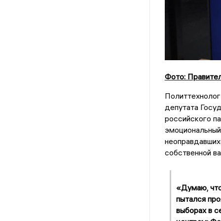
Фото: Правител
Политтехнолог
депутата Госу
российского па
эмоциональный 
неоправдавшихс
собственной в
«Думаю, что
пытался про
выборах в с