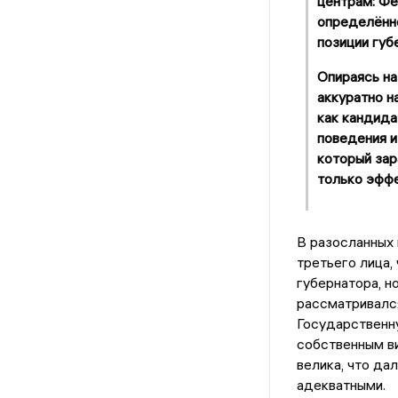
центрам: Фе
определённо
позиции губ
Опираясь на
аккуратно н
как кандида
поведения и
который зар
только эффе
В разосланных 
третьего лица,
губернатора, н
рассматривался
Государственн
собственным ви
велика, что да
адекватными.