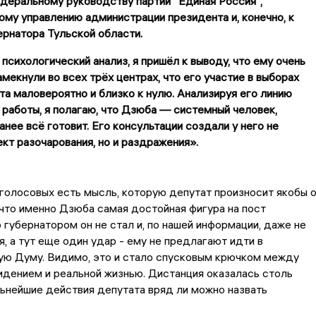
деральному руководству партии "Единая Россия",
му управлению администрации президента и, конечно, к
ернатора Тульской области.
 психологический анализ, я пришёл к выводу, что ему очень
амекнули во всех трёх центрах, что его участие в выборах
та маловероятно и близко к нулю. Анализируя его линию
 работы, я полагаю, что Дзюба — системный человек,
анее всё готовит. Его консультации создали у него не
кт разочарования, но и раздражения».
голосовых есть мысль, которую депутат произносит якобы 
 что именно Дзюба самая достойная фигура на пост
о губернатором он не стал и, по нашей информации, даже не
, а тут еще один удар - ему не предлагают идти в
ую Думу. Видимо, это и стало спусковым крючком между
дением и реальной жизнью. Дистанция оказалась столь
льнейшие действия депутата вряд ли можно назвать