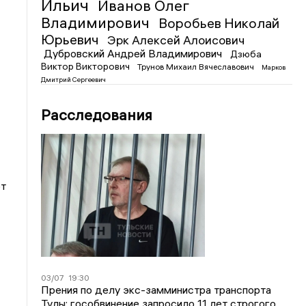
Ильич
Иванов Олег
Владимирович
Воробьев Николай
Юрьевич
Эрк Алексей Алоисович
Дубровский Андрей Владимирович
Дзюба
Виктор Викторович
Трунов Михаил Вячеславович
Марков
Дмитрий Сергеевич
Расследования
от
03/07
19:30
Прения по делу экс-замминистра транспорта
Тулы: гособвинение запросило 11 лет строгого