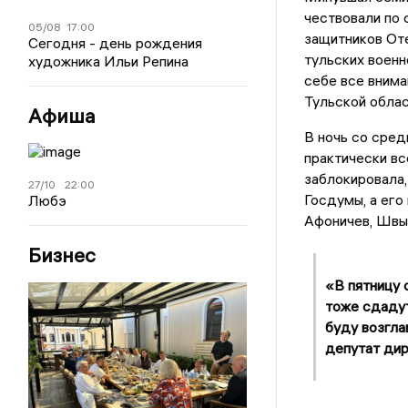
чествовали по 
05/08
17:00
защитников Оте
Сегодня - день рождения
тульских военн
художника Ильи Репина
себе все внима
Тульской облас
Афиша
В ночь со сре
практически вс
заблокировала,
27/10
22:00
Госдумы, а его
Любэ
Афоничев, Швык
Бизнес
«В пятницу 
тоже сдадут
буду возгла
депутат дир