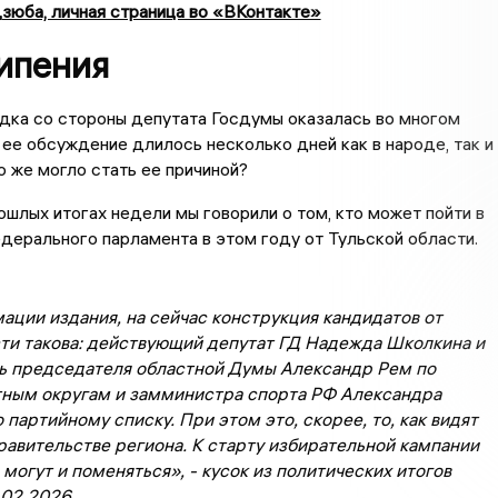
зюба, личная страница во «ВКонтакте»
ипения
дка со стороны депутата Госдумы оказалась во многом
 ее обсуждение длилось несколько дней как в народе, так и 
о же могло стать ее причиной?
рошлых итогах недели мы говорили о том, кто может пойти в
дерального парламента в этом году от Тульской области.
ции издания, на сейчас конструкция кандидатов от
сти такова: действующий депутат ГД Надежда Школкина и
ь председателя областной Думы Александр Рем по
ным округам и замминистра спорта РФ Александра
 партийному списку. При этом это, скорее, то, как видят
равительстве региона. К старту избирательной кампании
могут и поменяться», - кусок из политических итогов
.02.2026.