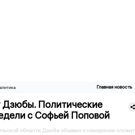
Главная новость
алитика
 Дзюбы. Политические
недели с Софьей Поповой
ульской области Дзюба объявил о намерении сложит