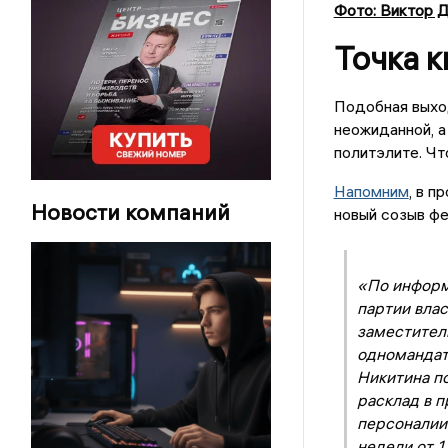
Фото: Виктор Д
Точка к
Подобная выхо
неожиданной, а
политэлите. Чт
Напомним
, в п
Новости компаний
новый созыв фе
«По информа
партии вла
заместител
одномандат
Никитина по
расклад в п
персоналии 
недели от 1