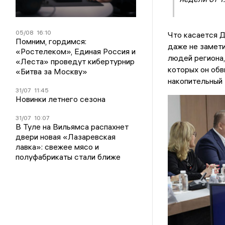
05/08
16:10
Что касается Д
Помним, гордимся:
даже не замети
«Ростелеком», Единая Россия и
людей региона,
«Леста» проведут кибертурнир
которых он обв
«Битва за Москву»
накопительный 
31/07
11:45
Новинки летнего сезона
31/07
10:07
В Туле на Вильямса распахнет
двери новая «Лазаревская
лавка»: свежее мясо и
полуфабрикаты стали ближе