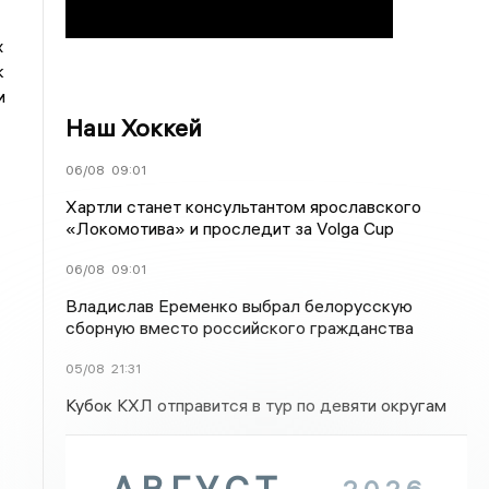
х
к
и
Наш Хоккей
06/08
09:01
Хартли станет консультантом ярославского
«Локомотива» и проследит за Volga Cup
06/08
09:01
Владислав Еременко выбрал белорусскую
сборную вместо российского гражданства
05/08
21:31
Кубок КХЛ отправится в тур по девяти округам