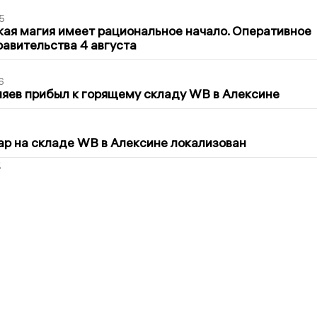
5
кая магия имеет рациональное начало. Оперативное
авительства 4 августа
6
яев прибыл к горящему складу WB в Алексине
5
р на складе WB в Алексине локализован
2