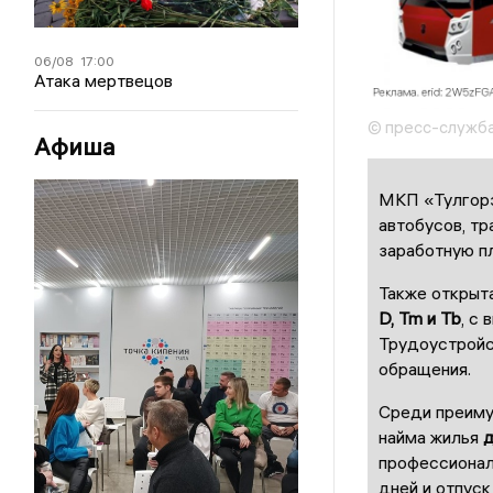
06/08
17:00
Атака мертвецов
© пресс-служба
Афиша
МКП «Тулгорэ
автобусов, тр
заработную п
Также открыта
D, Tm и Tb
, с
Трудоустройс
обращения.
Среди преиму
найма жилья
д
профессионал
дней и отпуск