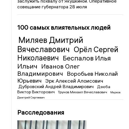
заслужить похвалу от Якушкиной. Оперативное
совещание губернатора 28 июля
100 самых влиятельных людей
Миляев Дмитрий
Вячеславович
Орёл Сергей
Николаевич
Беспалов Илья
Ильич
Иванов Олег
Владимирович
Воробьев Николай
Юрьевич
Эрк Алексей Алоисович
Дубровский Андрей Владимирович
Дзюба
Виктор Викторович
Трунов Михаил Вячеславович
Марков
Дмитрий Сергеевич
Расследования