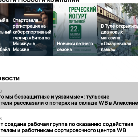
ый в
Стартовала
регистрация на
В Туле открылис
льный
киберспортивный
два новых
турнир «Битва за
магазина
Москву» в
Новинки летнего
«Лазаревская
байл
Москве
сезона
лавка»
овости
0
то мы беззащитные и уязвимые»: тульские
ели рассказали о потерях на складе WB в Алексине
6
т создана рабочая группа по оказанию содействия
телям и работникам сортировочного центра WB