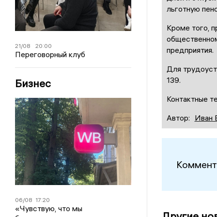
льготную пенс
Кроме того, 
общественном
21/08
20:00
предприятия.
Переговорный клуб
Для трудоустр
139.
Бизнес
Контактные те
Автор:
Иван 
Коммент
06/08
17:20
«Чувствую, что мы
Другие но