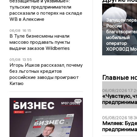
беззащитные и уязвимые»:
тульские предприниматели
рассказали о потерях на складе
WB в Алексине
Запущен перв
России
06/08
16:15
благотворите
В Туле бизнесмены начали
мобильный
массово продавать пункты
оператор
выдачи заказов Wildberries
ХОРОВОД Мо
05/08
13:55
Игорь Ишков рассказал, почему
без льготных кредитов
Главные н
российские заводы проиграют
Китаю
06/08/2026 17:2
«Чувствую, ч
предпринимат
05/08/2026 18:3
Миляев: Буде
предпринима