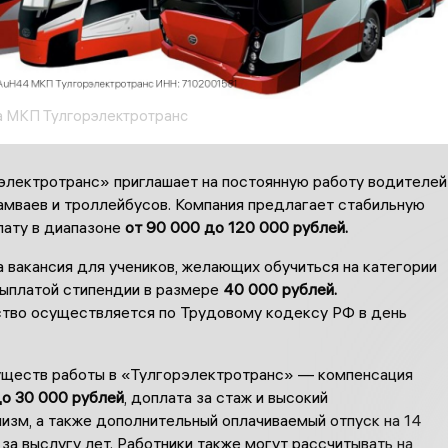
 МКП Тулгорэлектротранс
лектротранс» приглашает на постоянную работу водителей
амваев и троллейбусов. Компания предлагает стабильную
лату в диапазоне
от 90 000 до 120 000 рублей.
 вакансия для учеников, желающих обучиться на категории
 выплатой стипендии в размере
40 000 рублей.
тво осуществляется по Трудовому кодексу РФ в день
ществ работы в «Тулгорэлектротранс» — компенсация
о 30 000 рублей
, доплата за стаж и высокий
изм, а также дополнительный оплачиваемый отпуск на 14
 за выслугу лет. Работники также могут рассчитывать на