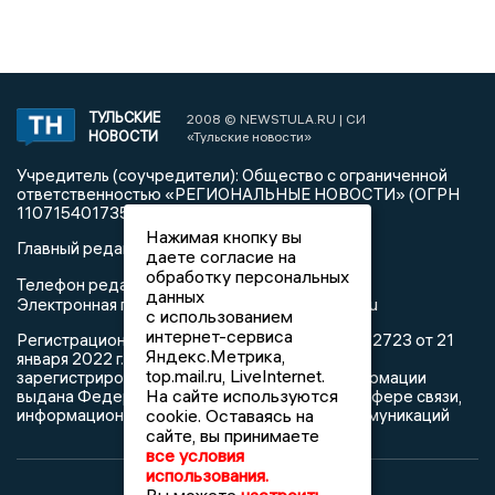
ТУЛЬСКИЕ
2008 © NEWSTULA.RU | СИ
НОВОСТИ
«Тульские новости»
Учредитель (соучредители): Общество с ограниченной
ответственностью «РЕГИОНАЛЬНЫЕ НОВОСТИ» (ОГРН
1107154017354)
Нажимая кнопку вы
Главный редактор: Попова С.А.
даете согласие на
обработку персональных
8 (4872) 710-803
Телефон редакции:
данных
info@newstula.ru
Электронная почта редакции:
с использованием
интернет-сервиса
Регистрационный номер: серия Эл № ФС77-82723 от 21
Яндекс.Метрика,
января 2022 г. согласно выписке из реестра
top.mail.ru, LiveInternet.
зарегистрированных средств массовой информации
На сайте используются
выдана Федеральной службой по надзору в сфере связи,
информационных технологий и массовых коммуникаций
cookie. Оставаясь на
сайте, вы принимаете
все условия
использования.