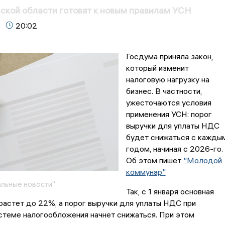
ьской области готовят к новым правилам УСН
20:02
Госдума приняла закон,
который изменит
налоговую нагрузку на
бизнес. В частности,
ужесточаются условия
применения УСН: порог
выручки для уплаты НДС
будет снижаться с кажды
годом, начиная с 2026-го.
Об этом пишет
"Молодой
коммунар"
льные новости"
Так, с 1 января основная
астет до 22%, а порог выручки для уплаты НДС при
стеме налогообложения начнет снижаться. При этом