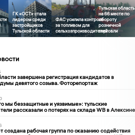
Тульская область
ГК «ОСТ» стала
на 66 месте по
сти
лидером среди
ФАС усилила контроль
обороту
3
застройщиков
за топливом для
розничной
Тульской области
сельхозпроизводителей
торговли
овости
5
бласти завершена регистрация кандидатов в
думы девятого созыва. Фоторепортаж
0
то мы беззащитные и уязвимые»: тульские
ели рассказали о потерях на складе WB в Алексине
6
т создана рабочая группа по оказанию содействия