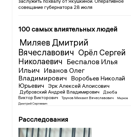
заслужить похвалу от Якушкиной. Оперативное
совещание губернатора 28 июля
100 самых влиятельных людей
Миляев Дмитрий
Вячеславович
Орёл Сергей
Николаевич
Беспалов Илья
Ильич
Иванов Олег
Владимирович
Воробьев Николай
Юрьевич
Эрк Алексей Алоисович
Дубровский Андрей Владимирович
Дзюба
Виктор Викторович
Трунов Михаил Вячеславович
Марков
Дмитрий Сергеевич
Расследования