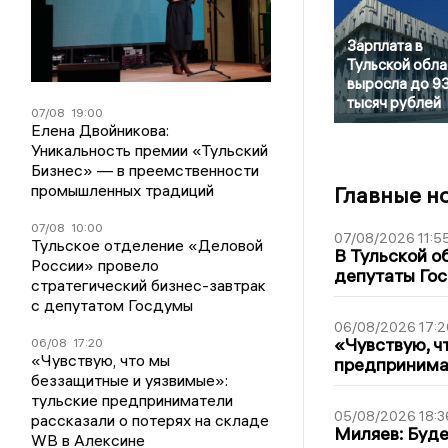
Зарплата в
Тульской обла
выросла до 9
тысяч рублей
07/08
19:00
Елена Двойникова:
Уникальность премии «Тульский
Бизнес» — в преемственности
промышленных традиций
Главные н
07/08
10:00
07/08/2026 11:5
Тульское отделение «Деловой
В Тульской о
России» провело
депутаты Гос
стратегический бизнес-завтрак
с депутатом Госдумы
06/08/2026 17:2
«Чувствую, ч
06/08
17:20
«Чувствую, что мы
предпринимат
беззащитные и уязвимые»:
тульские предприниматели
05/08/2026 18:3
рассказали о потерях на складе
Миляев: Буде
WB в Алексине