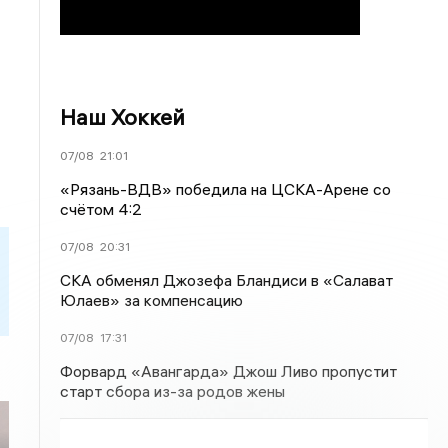
Наш Хоккей
07/08
21:01
«Рязань-ВДВ» победила на ЦСКА-Арене со
счётом 4:2
07/08
20:31
СКА обменял Джозефа Бландиси в «Салават
Юлаев» за компенсацию
07/08
17:31
Форвард «Авангарда» Джош Ливо пропустит
старт сбора из-за родов жены