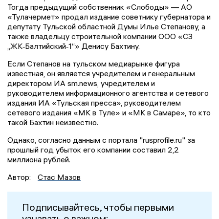
Тогда предыдущий собственник «Слободы» — АО
«Тулачермет» продал издание советнику губернатора и
депутату Тульской областной Думы Илье Степанову, а
также владельцу строительной компании ООО «СЗ
„ЖК‑Балтийский‑1“» Денису Бахтину.
Если Степанов на тульском медиарынке фигура
известная, он является учредителем и генеральным
директором ИА sm.news, учредителем и
руководителем информационного агентства и сетевого
издания ИА «Тульская пресса», руководителем
сетевого издания «МК в Туле» и «МК в Самаре», то кто
такой Бахтин неизвестно.
Однако, согласно данным с портала "rusprofile.ru" за
прошлый год убыток его компании составил 2,2
миллиона рублей.
Автор:
Стас Мазов
Подписывайтесь, чтобы первыми
узнавать о важном: