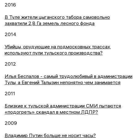
2016
В Туле жители цыганского табора самовольно
захватили 2,8 Га земель лесного фонда
2014
Убийцы, орудующие на подмосковных трассах,
используют пули тульского производства?
2012
Илья Беспалов - самый трудолюбивый в администрации
Тулы, а Евгений Талызин непонятно чем занимается
2011
Близкие к тульской администрации СМИ пытаются
«подогреть» скандал в местном ЛДПР?
2009
Владимир Путин больше не носит часы?