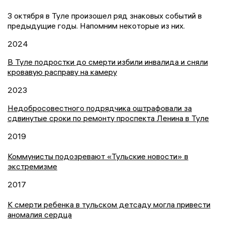
3 октября в Туле произошел ряд знаковых событий в
предыдущие годы. Напомним некоторые из них.
2024
В Туле подростки до смерти избили инвалида и сняли
кровавую расправу на камеру
2023
Недобросовестного подрядчика оштрафовали за
сдвинутые сроки по ремонту проспекта Ленина в Туле
2019
Коммунисты подозревают «Тульские новости» в
экстремизме
2017
К смерти ребенка в тульском детсаду могла привести
аномалия сердца