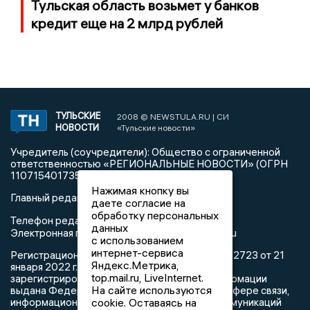
Тульская область возьмет у банков
кредит еще на 2 млрд рублей
ТУЛЬСКИЕ
2008 © NEWSTULA.RU | СИ
НОВОСТИ
«Тульские новости»
Учредитель (соучредители): Общество с ограниченной
ответственностью «РЕГИОНАЛЬНЫЕ НОВОСТИ» (ОГРН
1107154017354)
Нажимая кнопку вы
Главный редактор: Попова С.А.
даете согласие на
обработку персональных
8 (4872) 710-803
Телефон редакции:
данных
info@newstula.ru
Электронная почта редакции:
с использованием
интернет-сервиса
Регистрационный номер: серия Эл № ФС77-82723 от 21
Яндекс.Метрика,
января 2022 г. согласно выписке из реестра
top.mail.ru, LiveInternet.
зарегистрированных средств массовой информации
На сайте используются
выдана Федеральной службой по надзору в сфере связи,
информационных технологий и массовых коммуникаций
cookie. Оставаясь на