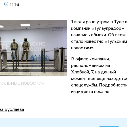
11:16
1 июля рано утром в Туле 
компании «Тулаупрадор»
начались обыски. Об этом
стало известно «Тульским
новостям».
В офисе компании,
расположенном на
Хлебной, 7, на данный
момент всё ещё находятс
ОНАЛЬНЫЕ НОВОСТИ»
спецслужбы. Подробност
инцидента пока не
на Буслаева