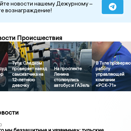
йте новости нашему Дежурному –
е вознаграждение!
вости Происшествия
Тула: Следком
В Туле проверяю
суд
проверяет наезд
На проспекте
работу
ор
самокатчика на
Ленина
управляющей
12-летнюю
столкнулись
компании
девочку
автобус и ГАЗель
«РСК-71»
овости
0
то мы беззащитные и уязвимые»: тульские