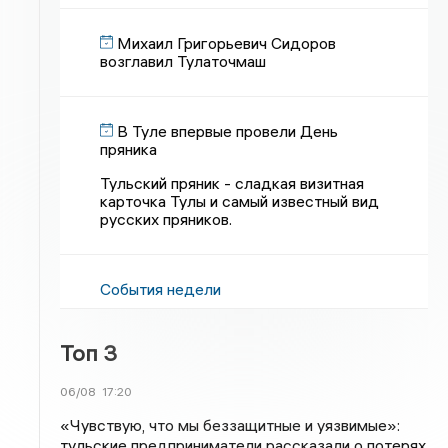
Михаил Григорьевич Сидоров
возглавил Тулаточмаш
В Туле впервые провели День
пряника
Тульский пряник - сладкая визитная
карточка Тулы и самый известный вид
русских пряников.
События недели
Топ 3
06/08
17:20
«Чувствую, что мы беззащитные и уязвимые»:
тульские предприниматели рассказали о потерях