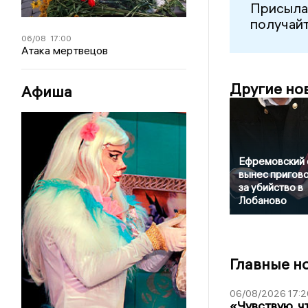
Присыла
получайт
06/08
17:00
Атака мертвецов
Другие но
Афиша
Ефремовский 
вынес пригов
за убийство в
Лобаново
Главные н
06/08/2026 17:2
«Чувствую, ч