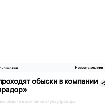
Новость молния
оисшествия
проходят обыски в компании
прадор»
ись обыски в компании «Тулаупрадор»