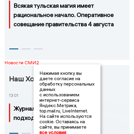
Всякая тульская магия имеет
рациональное начало. Оперативное
совещание правительства 4 августа
Новости СМИ2
Нажимая кнопку вы
Наш Хоккей
даете согласие на
обработку персональных
данных
с использованием
13:01
интернет-сервиса
Яндекс.Метрика,
Журналист считает Тарасенко
top.mail.ru, LiveInternet.
На сайте используются
подходящим для «Монреаля»
cookie. Оставаясь на
сайте, вы принимаете
все условия