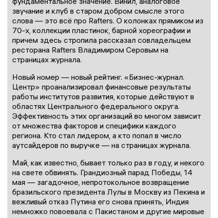
фундаментальное значение. Винил, аналоговое
звучание и клуб в старом добром смысле этого
слова — это всё про Rafters. О колонках прямиком из
70-х, коллекции пластинок, барной хореографии и
причем здесь стропила рассказал совладельцем
ресторана Rafters Владимиром Серовым на
страницах журнала.
Новый номер — новый рейтинг. «Бизнес-журнал.
Центр» проанализировал финансовые результаты
работы институтов развития, которые действуют в
областях Центрального федерального округа.
Эффективность этих организаций во многом зависит
от множества факторов и специфики каждого
региона. Кто стал лидером, а кто попал в число
аутсайдеров по выручке — на страницах журнала.
Май, как известно, бывает только раз в году, и некого
на свете обвинять. Грандиозный парад Победы, 14
мая — загадочное, непротокольное возвращение
бразильского президента Лулы в Москву из Пекина и
вежливый отказ Путина его снова принять, Индия
немножко повоевала с Пакистаном и другие мировые