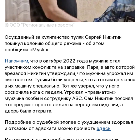
© ООО "Региональные новости"
Осужденный за хулиганство туляк Сергей Никитин
покинул колонию общего режима - об этом
сообщили «Myslo».
Напомним,
что в октябре 2022 года мужчина стал
участником конфликта на заправке. Пара, в авто которой
врезался Никитин утверждали, что мужчина угрожал им
пистолетом. Туляки были уверены, что автохам врезался
в их машину специально. Тот же уверял, что у него
соскочила нога с педали. Угрожал «травматом»
мужчина якобы и сотруднику АЗС. Сам Никитин пояснял
что предмет просто лежал на переднем сидении, а
дверь была открыта.
Подробнее о судебной эпопее с ухудшением здоровья
и отказом от адвоката можно прочесть
здесь
.
Источники издания сообщают, что туляки видели