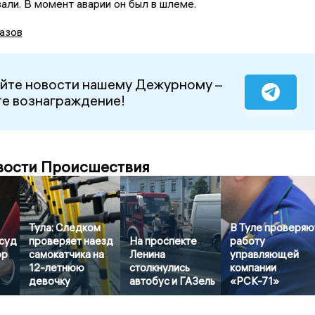
али. В момент аварии он был в шлеме.
азов
йте новости нашему Дежурному –
е вознаграждение!
вости Происшествия
Тула: Следком
В Туле проверяю
суд
проверяет наезд
На проспекте
работу
ор
самокатчика на
Ленина
управляющей
12-летнюю
столкнулись
компании
девочку
автобус и ГАЗель
«РСК-71»