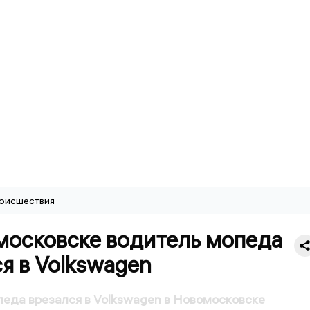
оисшествия
московске водитель мопеда
я в Volkswagen
еда врезался в Volkswagen в Новомосковске