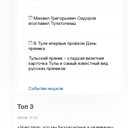
Михаил Григорьевич Сидоров
возглавил Тулаточмаш
В Туле впервые провели День
пряника
Тульский пряник - сладкая визитная
карточка Тулы и самый известный вид
русских пряников.
События недели
Топ 3
06/08
17:20
«Чувствую, что мы беззащитные и уязвимые»: