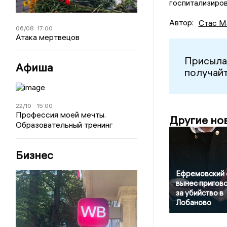
госпитализиров
Автор:
Стас М
06/08
17:00
Атака мертвецов
Присыла
Афиша
получайт
22/10
15:00
Профессия моей мечты.
Другие но
Образовательный тренинг
Бизнес
Ефремовский 
вынес пригов
за убийство в
Лобаново