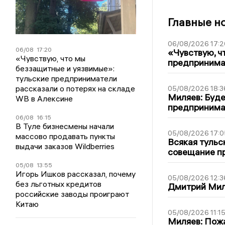
Главные н
06/08/2026 17:2
06/08
17:20
«Чувствую, ч
«Чувствую, что мы
предпринимат
беззащитные и уязвимые»:
тульские предприниматели
рассказали о потерях на складе
05/08/2026 18:3
Миляев: Буде
WB в Алексине
предпринима
06/08
16:15
В Туле бизнесмены начали
05/08/2026 17:0
массово продавать пункты
Всякая тульс
выдачи заказов Wildberries
совещание пр
05/08
13:55
Игорь Ишков рассказал, почему
05/08/2026 12:3
без льготных кредитов
Дмитрий Мил
российские заводы проиграют
Китаю
05/08/2026 11:1
Миляев: Пожа