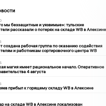
овости
0
то мы беззащитные и уязвимые»: тульские
ели рассказали о потерях на складе WB в Алексине
6
т создана рабочая группа по оказанию содействия
телям и работникам сортировочного центра WB
5
кая магия имеет рациональное начало. Оперативное
авительства 4 августа
6
яев прибыл к горящему складу WB в Алексине
5
р на складе WB в Алексине локализован