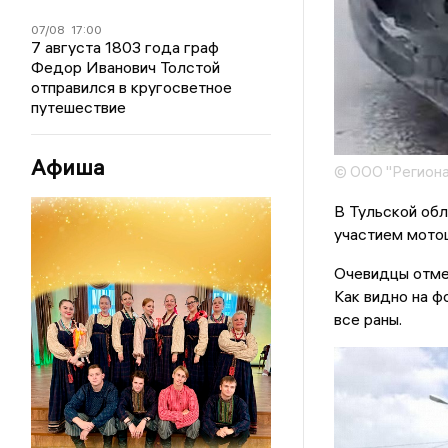
07/08
17:00
7 августа 1803 года граф
Федор Иванович Толстой
отправился в кругосветное
путешествие
Афиша
© ООО "Региона
В Тульской обл
участием мото
Очевидцы отмеч
Как видно на ф
все раны.