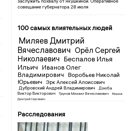
заслужить похвалу от Якушкиной. Оперативное
совещание губернатора 28 июля
100 самых влиятельных людей
Миляев Дмитрий
Вячеславович
Орёл Сергей
Николаевич
Беспалов Илья
Ильич
Иванов Олег
Владимирович
Воробьев Николай
Юрьевич
Эрк Алексей Алоисович
Дубровский Андрей Владимирович
Дзюба
Виктор Викторович
Трунов Михаил Вячеславович
Марков
Дмитрий Сергеевич
Расследования