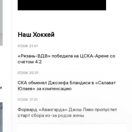
Наш Хоккей
07/08
21:01
«Рязань-ВДВ» победила на ЦСКА-Арене со
счётом 4:2
07/08
20:31
СКА обменял Джозефа Бландиси в «Салават
и
Юлаев» за компенсацию
07/08
17:31
Форвард «Авангарда» Джош Ливо пропустит
старт сбора из-за родов жены