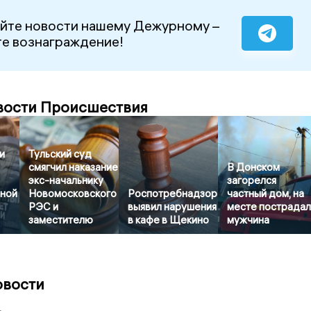
йте новости нашему Дежурному –
е вознаграждение!
вости Происшествия
и
Тульский суд
смягчил наказание
В Донском
экс-начальнику
загорелся
ной
Новомосковского
Роспотребнадзор
частный дом, на
РЭС и
выявил нарушения
месте пострада
заместителю
в кафе в Щекино
мужчина
овости