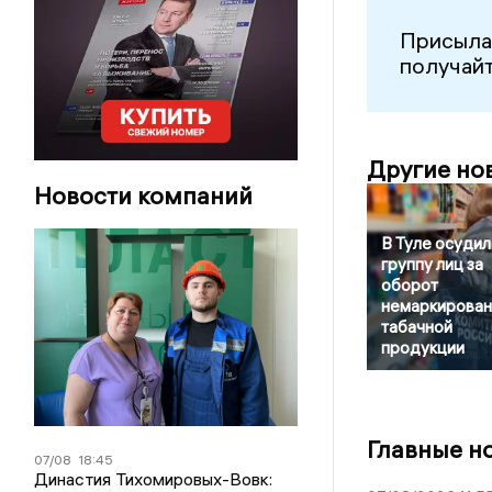
Присыла
получайт
Другие но
Новости компаний
В Туле осудил
группу лиц за
оборот
немаркирован
табачной
продукции
Главные н
07/08
18:45
Династия Тихомировых-Вовк: