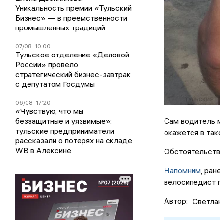
Уникальность премии «Тульский
Бизнес» — в преемственности
промышленных традиций
07/08
10:00
Тульское отделение «Деловой
России» провело
стратегический бизнес-завтрак
с депутатом Госдумы
06/08
17:20
«Чувствую, что мы
беззащитные и уязвимые»:
Сам водитель м
тульские предприниматели
окажется в тако
рассказали о потерях на складе
WB в Алексине
Обстоятельств
Напомним
, ран
велосипедист п
Автор:
Светла