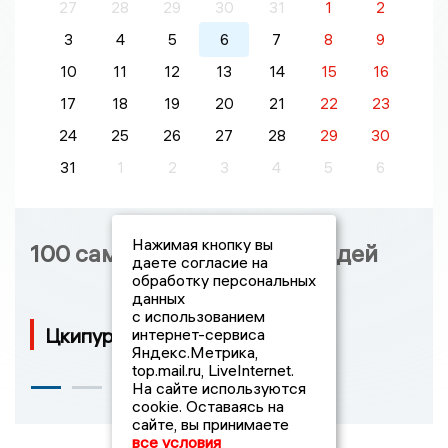
Пн
Вт
Ср
Чт
Пт
Сб
Вс
27
28
29
30
31
1
2
3
4
5
6
7
8
9
10
11
12
13
14
15
16
17
18
19
20
21
22
23
24
25
26
27
28
29
30
31
1
2
3
4
5
6
Нажимая кнопку вы
даете согласие на
обработку персональных
100 самых влиятельных людей
данных
с использованием
интернет-сервиса
Яндекс.Метрика,
top.mail.ru, LiveInternet.
Цкипури Юрий Иванович
На сайте используются
cookie. Оставаясь на
сайте, вы принимаете
все условия